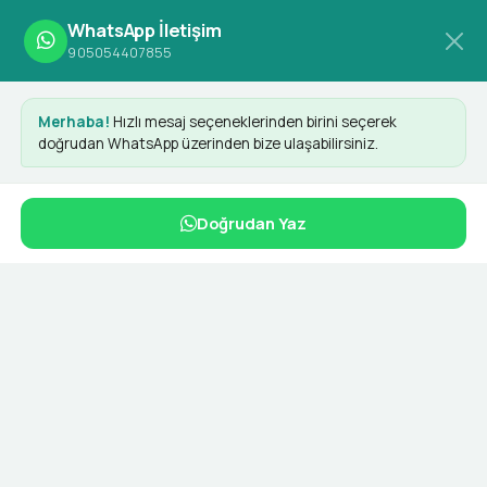
WhatsApp İletişim
905054407855
Anasayfa
Etiketler
Kullanıcı Deneyimi
Merhaba!
Hızlı mesaj seçeneklerinden birini seçerek
doğrudan WhatsApp üzerinden bize ulaşabilirsiniz.
Kullanıcı Deneyimi
Doğrudan Yaz
İlgili Hizmetler