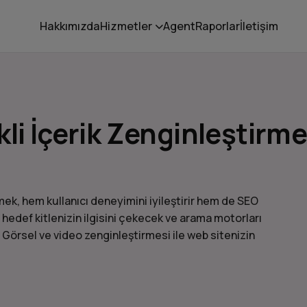
Hakkımızda
Hizmetler
Agent
Raporlar
İletişim
li İçerik Zenginleştirm
mek, hem kullanıcı deneyimini iyileştirir hem de SEO
zi hedef kitlenizin ilgisini çekecek ve arama motorları
 Görsel ve video zenginleştirmesi ile web sitenizin