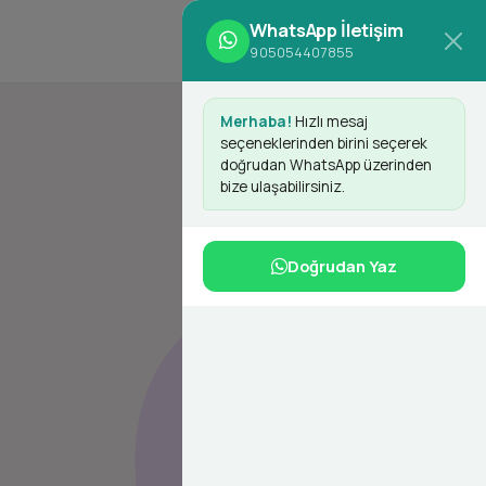
WhatsApp İletişim
d
Giriş Yap
Kayıt Ol
905054407855
Merhaba!
Hızlı mesaj
seçeneklerinden birini seçerek
doğrudan WhatsApp üzerinden
bize ulaşabilirsiniz.
e
Doğrudan Yaz