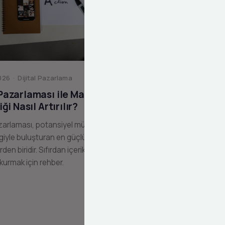
26 · Dijital Pazarlama
 Pazarlaması ile Marka
liği Nasıl Artırılır?
zarlaması, potansiyel müşterilerinizi
giyle buluşturan en güçlü dijital
erden biridir. Sıfırdan içerik pazarlama
 kurmak için rehber.