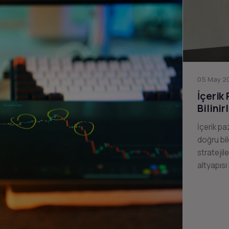
05 May 20
İçerik
Bilinir
İçerik pa
doğru bil
stratejil
altyapısı