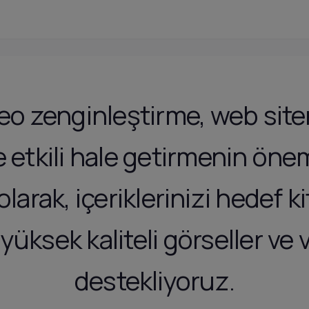
eo zenginleştirme, web siten
 etkili hale getirmenin önem
larak, içeriklerinizi hedef kit
üksek kaliteli görseller ve 
destekliyoruz.