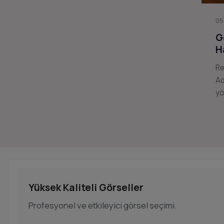
05
G
H
Re
Ad
yö
Yüksek Kaliteli Görseller
Profesyonel ve etkileyici görsel seçimi.