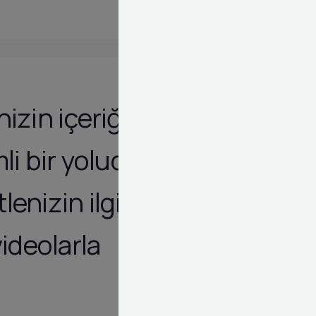
izin içeriğini
li bir yoludur.
lenizin ilgisini
videolarla