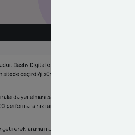
dur. Dashy Digital olarak, içeriklerinizi hedef
ın sitede geçirdiği süreyi artırırken, hemen çıkma
ıralarda yer almanıza yardımcı olur. Dashy
, SEO performansınızı artırmanıza destek olur. Görsel
le getirerek, arama motorlarında daha görünür