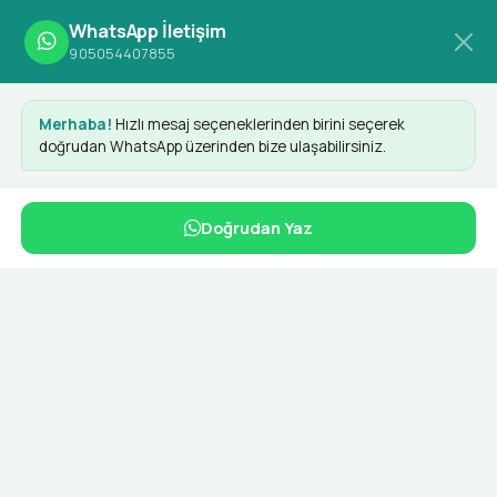
WhatsApp İletişim
905054407855
Merhaba!
Hızlı mesaj seçeneklerinden birini seçerek
doğrudan WhatsApp üzerinden bize ulaşabilirsiniz.
ERP
Doğrudan Yaz
Dashy ile her yerde
Dashy Digital olarak sunduğumuz gelişmiş ERP yazılımı,
işletmenizin tüm operasyonel ihtiyaçlarını karşılamak
üzere tasarlanmıştır. Karmaşık iş süreçlerini
sadeleştirerek verimliliği artırıyor ve kaynaklarınızı en
verimli şekilde kullanmanızı sağlıyoruz.
Teklif Al
Özellikler