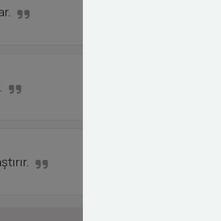
ar.
.
ştırır.