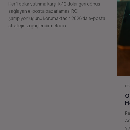
Her 1 dolar yatırıma karşılık 42 dolar geri dönüş
sağlayan e-posta pazarlaması ROI
şampiyonluğunu korumaktadır. 2026'da e-posta
stratejinizi güçlendirmek için …
05
G
H
Re
Ad
yö