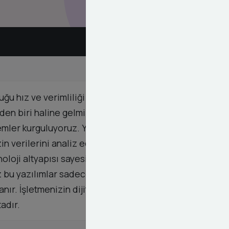
u hız ve verimliliği sağlamak için tasarlanmıştır.
 biri haline gelmiştir. Biz bu süreçleri yapay
emler kurguluyoruz. Yazılım ekibimiz her sektörün
n verilerini analiz ederek en çok zaman alan işleri
noloji altyapısı sayesinde işletmeniz 7 gün 24 saat
uz bu yazılımlar sadece zaman kazandırmakla
nır. İşletmenizin dijital dönüşümünde güvenilir bir
adır.