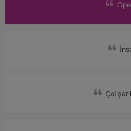
Oper
İns
Çalışanl