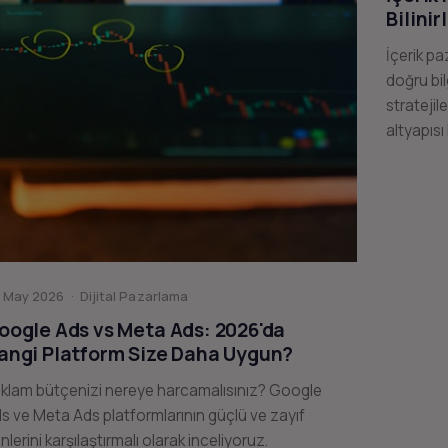
Bilinir
İçerik pa
doğru bil
stratejil
altyapısı
 May 2026 · Dijital Pazarlama
oogle Ads vs Meta Ads: 2026'da
angi Platform Size Daha Uygun?
klam bütçenizi nereye harcamalısınız? Google
s ve Meta Ads platformlarının güçlü ve zayıf
nlerini karşılaştırmalı olarak inceliyoruz.