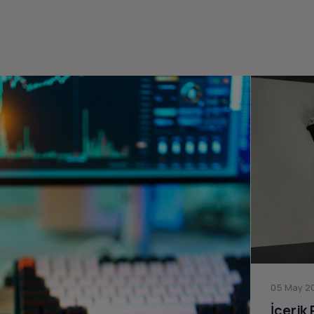
05 May 20
İçerik