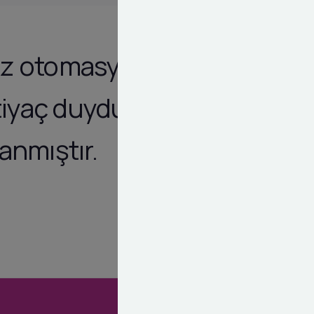
imiz otomasyon
htiyaç duyduğu
lanmıştır.