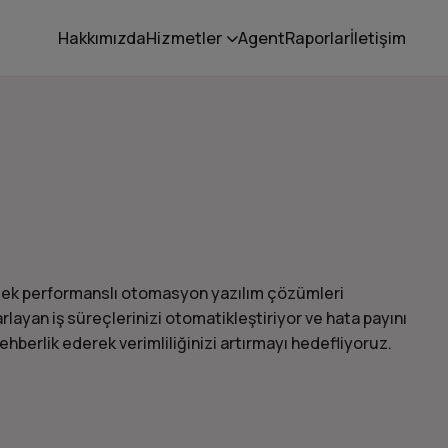
Hakkımızda
Hizmetler
Agent
Raporlar
İletişim
üksek performanslı otomasyon yazılım çözümleri
arlayan iş süreçlerinizi otomatikleştiriyor ve hata payını
ehberlik ederek verimliliğinizi artırmayı hedefliyoruz.