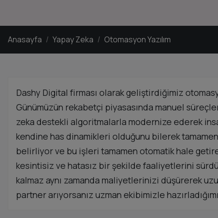
Anasayfa
Yapay Zeka
Otomasyon Yazılım
Dashy Digital firması olarak geliştirdiğimiz otomas
Günümüzün rekabetçi piyasasında manuel süreçler i
zeka destekli algoritmalarla modernize ederek insa
kendine has dinamikleri olduğunu bilerek tamamen ö
belirliyor ve bu işleri tamamen otomatik hale getire
kesintisiz ve hatasız bir şekilde faaliyetlerini s
kalmaz aynı zamanda maliyetlerinizi düşürerek uzun
partner arıyorsanız uzman ekibimizle hazırladığım