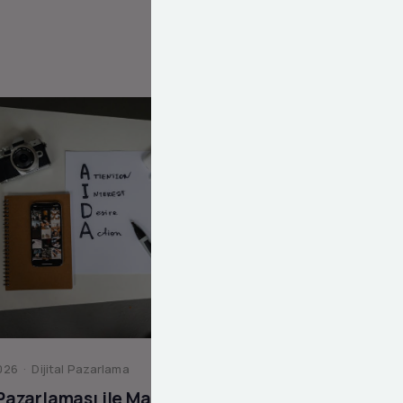
26 · Dijital Pazarlama
 Pazarlaması ile Marka