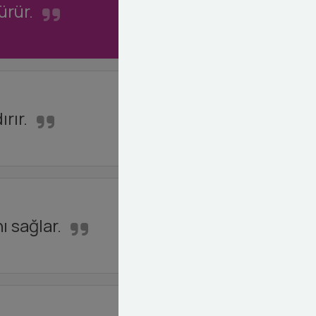
ürür.
rır.
ı sağlar.