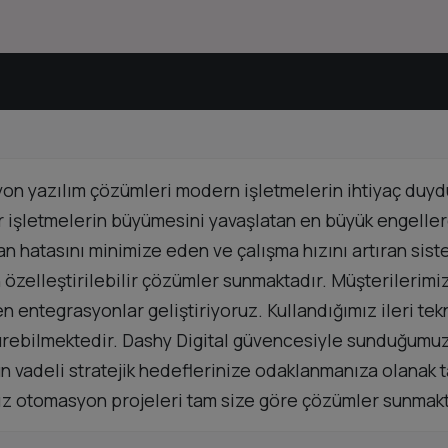
yon yazılım çözümleri modern işletmelerin ihtiyaç duyduğ
şletmelerin büyümesini yavaşlatan en büyük engellerden
n hatasını minimize eden ve çalışma hızını artıran sist
zelleştirilebilir çözümler sunmaktadır. Müşterilerimizi
n entegrasyonlar geliştiriyoruz. Kullandığımız ileri tek
ürdürebilmektedir. Dashy Digital güvencesiyle sunduğum
 vadeli stratejik hedeflerinize odaklanmanıza olanak ta
ız otomasyon projeleri tam size göre çözümler sunmakt