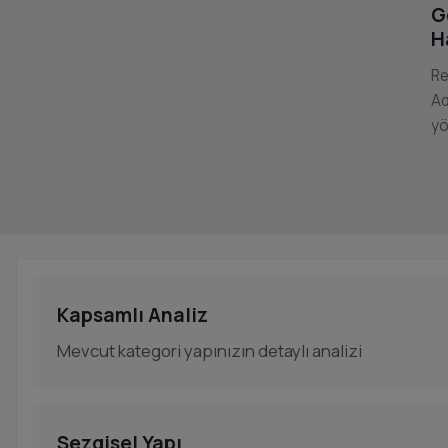
G
H
Re
Ad
yö
Kapsamlı Analiz
Mevcut kategori yapınızın detaylı analizi
Sezgisel Yapı