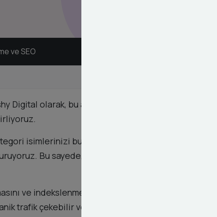
eme ve SEO
shy Digital olarak, bu alanda uzman ekibimizle size
irliyoruz.
ategori isimlerinizi bu terimlere göre optimize
turuyoruz. Bu sayede, kullanıcılar aradıklarını daha
masını ve indekslenmesini sağlıyoruz. Dashy Digital
ik trafik çekebilir ve satışlarınızı