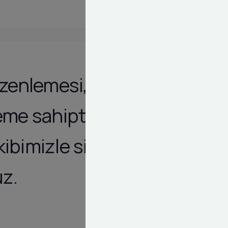
üzenlemesi,
eme sahiptir.
ibimizle size
uz.