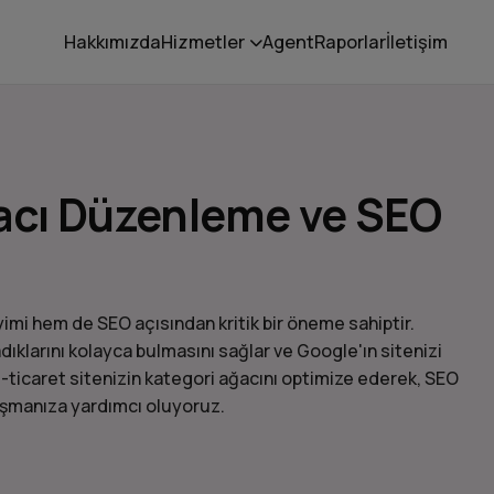
Hakkımızda
Hizmetler
Agent
Raporlar
İletişim
ğacı Düzenleme ve SEO
yimi hem de SEO açısından kritik bir öneme sahiptir.
adıklarını kolayca bulmasını sağlar ve Google'ın sitenizi
e-ticaret sitenizin kategori ağacını optimize ederek, SEO
aşmanıza yardımcı oluyoruz.