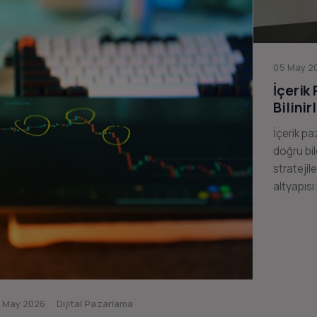
05 May 20
İçerik
Bilinir
İçerik pa
doğru bil
stratejil
altyapısı
 May 2026 · Dijital Pazarlama