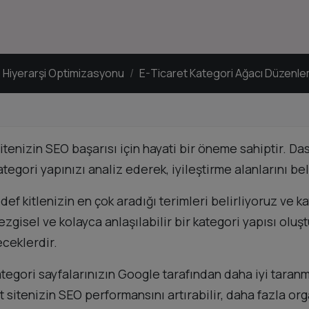
e Hiyerarşi Optimizasyonu
E-Ticaret Kategori Ağacı Düzenl
itenizin SEO başarısı için hayati bir öneme sahiptir. Da
tegori yapınızı analiz ederek, iyileştirme alanlarını bel
ef kitlenizin en çok aradığı terimleri belirliyoruz ve k
zgisel ve kolayca anlaşılabilir bir kategori yapısı oluş
ceklerdir.
ategori sayfalarınızın Google tarafından daha iyi taran
sitenizin SEO performansını artırabilir, daha fazla organ