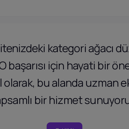
sitenizdeki kategori ağacı d
O başarısı için hayati bir ön
l olarak, bu alanda uzman ek
psamlı bir hizmet sunuyor