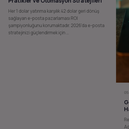
Pratikler ve Otomasyon Stratejileri
Her 1 dolar yatırıma karşılık 42 dolar geri dönüş
sağlayan e-posta pazarlaması ROI
şampiyonluğunu korumaktadır. 2026'da e-posta
stratejinizi güçlendirmek için …
05
G
H
Re
Ad