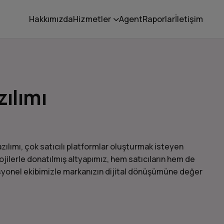
Hakkımızda
Hizmetler
Agent
Raporlar
İletişim
zılımı
ılımı, çok satıcılı platformlar oluşturmak isteyen
lojilerle donatılmış altyapımız, hem satıcıların hem de
fesyonel ekibimizle markanızın dijital dönüşümüne değer