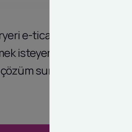
ryeri e-ticaret
tmek isteyen
ir çözüm sunar.