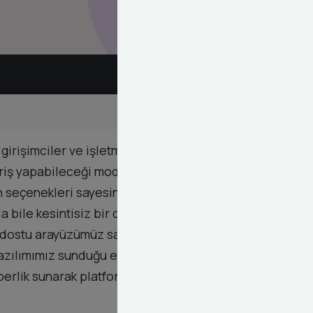
n girişimciler ve işletmeler için kapsamlı bir çözüm
eriş yapabileceği modüler bir yapıya sahiptir.
n seçenekleri sayesinde pazar yerinizi
arda bile kesintisiz bir deneyim sunuyoruz. SEO
cı dostu arayüzümüz sayesinde yönetim paneli
 yazılımımız sunduğu esnek yapısı ile iş modelinize
erlik sunarak platformunuzun sürdürülebilir