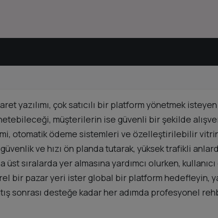
caret yazılımı, çok satıcılı bir platform yönetmek isteye
önetebileceği, müşterilerin ise güvenli bir şekilde alışv
, otomatik ödeme sistemleri ve özelleştirilebilir vitri
k güvenlik ve hızı ön planda tutarak, yüksek trafikli anl
a üst sıralarda yer almasına yardımcı olurken, kullanı
erel bir pazar yeri ister global bir platform hedefleyin,
tış sonrası desteğe kadar her adımda profesyonel rehb