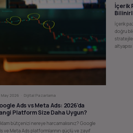
İçerik
Bilinir
İçerik pa
doğru bil
stratejil
altyapısı
 May 2026 · Dijital Pazarlama
oogle Ads vs Meta Ads: 2026'da
angi Platform Size Daha Uygun?
klam bütçenizi nereye harcamalısınız? Google
s ve Meta Ads platformlarının güçlü ve zayıf