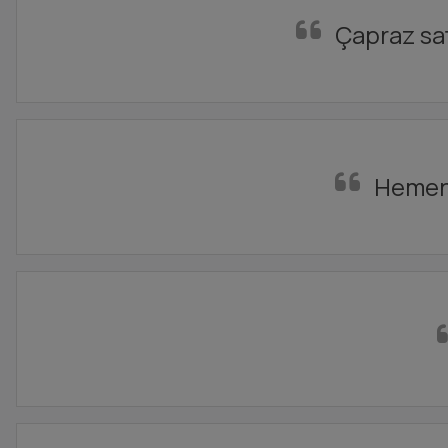
Çapraz satı
Hemen 