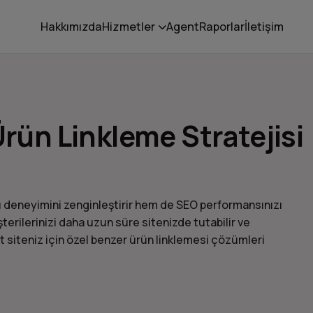
Hakkımızda
Hizmetler
Agent
Raporlar
İletişim
Ürün Linkleme Stratejisi
cı deneyimini zenginleştirir hem de SEO performansınızı
terilerinizi daha uzun süre sitenizde tutabilir ve
aret siteniz için özel benzer ürün linklemesi çözümleri