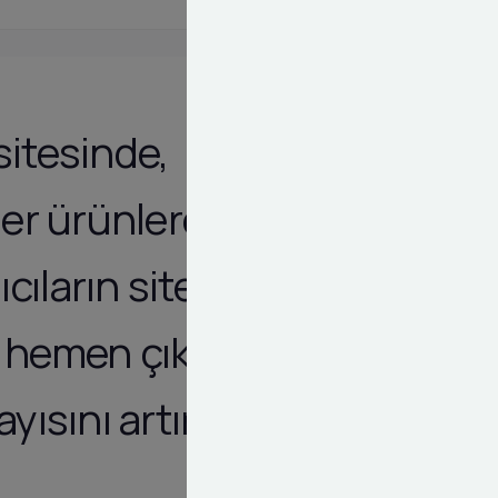
sitesinde,
ğer ürünlere
ıcıların sitede
k hemen çıkma
sını artırır.