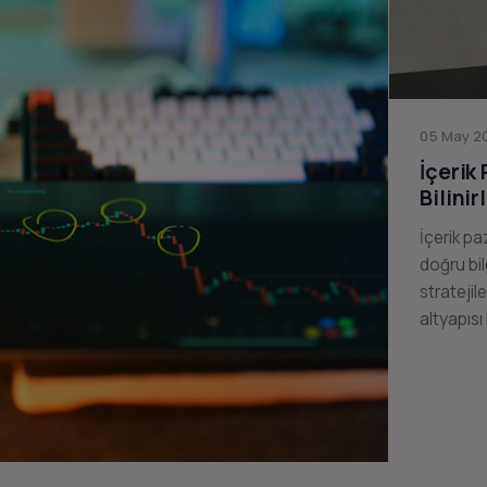
05 May 20
İçerik
Bilinir
İçerik pa
doğru bil
stratejil
altyapısı