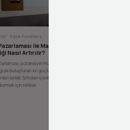
26 · Dijital Pazarlama
 Pazarlaması ile Marka
liği Nasıl Artırılır?
zarlaması, potansiyel müşterilerinizi
giyle buluşturan en güçlü dijital
erden biridir. Sıfırdan içerik pazarlama
 kurmak için rehber.