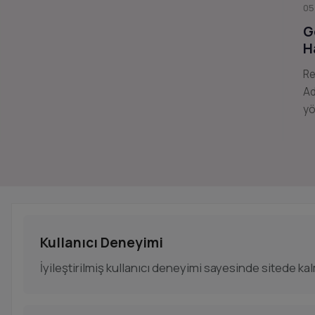
05
G
H
Re
Ad
yö
Kullanıcı Deneyimi
İyileştirilmiş kullanıcı deneyimi sayesinde sitede kalm