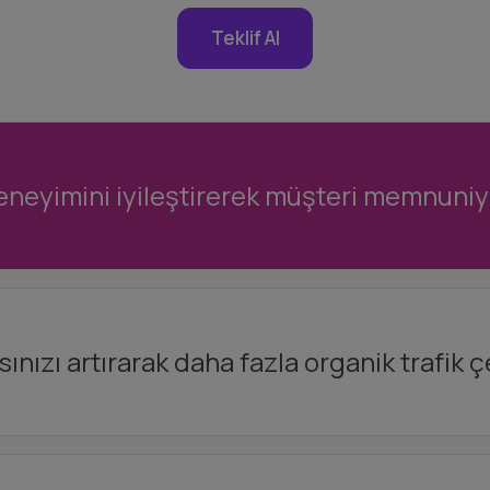
Teklif Al
eneyimini iyileştirerek müşteri memnuniyet
nızı artırarak daha fazla organik trafik ç