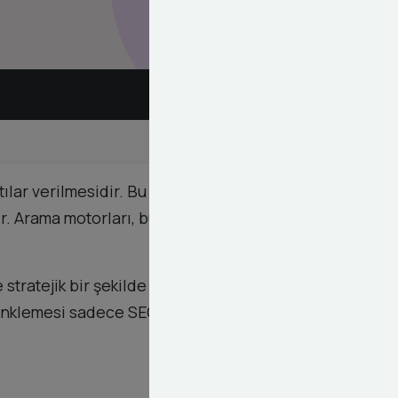
lar verilmesidir. Bu strateji, kullanıcıların sitede
. Arama motorları, bu tür olumlu kullanıcı
e stratejik bir şekilde linkliyoruz. Bu sayede hem
linklemesi sadece SEO için değil, aynı zamanda