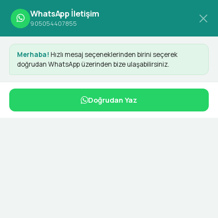
WhatsApp İletişim
905054407855
Merhaba!
Hızlı mesaj seçeneklerinden birini seçerek
doğrudan WhatsApp üzerinden bize ulaşabilirsiniz.
E-Ticaret Yazılımları
Doğrudan Yaz
Dashy ile her yerde
Dashy Digital, işletmelerin dijital dünyada büyümesi
için ihtiyaç duyduğu modern e-ticaret yazılımlarını
geliştirir. Geliştirdiğimiz özelleştirilebilir altyapılar
sayesinde satış süreçlerinizi optimize ederek müşteri
deneyimini en üst seviyeye taşıyoruz. Profesyonel
ekibimizle markanızın dijitalleşme yolculuğunda en
güçlü çözüm ortağınız olmayı hedefliyoruz.