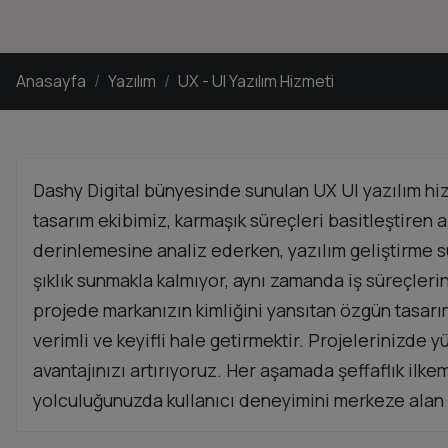
Anasayfa
Yazılım
UX - UI Yazılım Hizmeti
Dashy Digital bünyesinde sunulan UX UI yazılım hizm
tasarım ekibimiz, karmaşık süreçleri basitleştiren a
derinlemesine analiz ederken, yazılım geliştirme sü
şıklık sunmakla kalmıyor, aynı zamanda iş süreçler
projede markanızın kimliğini yansıtan özgün tasarım
verimli ve keyifli hale getirmektir. Projelerinizde 
avantajınızı artırıyoruz. Her aşamada şeffaflık ilk
yolculuğunuzda kullanıcı deneyimini merkeze alan s