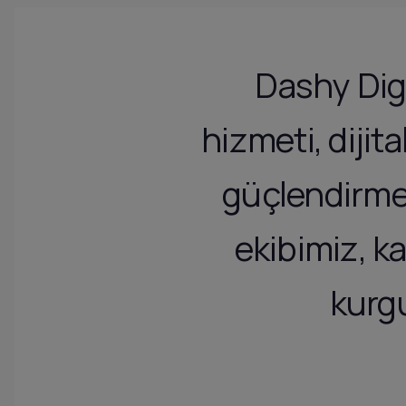
Dashy Dig
hizmeti, dijita
güçlendirmey
ekibimiz, k
kurgu