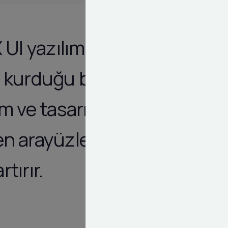
UI yazılım
ile kurduğu bağı
ım ve tasarım
en arayüzler
tırır.