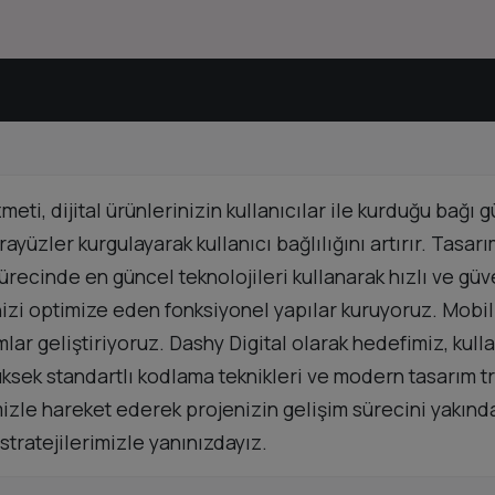
eti, dijital ürünlerinizin kullanıcılar ile kurduğu bağı
rayüzler kurgulayarak kullanıcı bağlılığını artırır. Tasa
recinde en güncel teknolojileri kullanarak hızlı ve güv
inizi optimize eden fonksiyonel yapılar kuruyoruz. Mob
lar geliştiriyoruz. Dashy Digital olarak hedefimiz, kull
yüksek standartlı kodlama teknikleri ve modern tasarım t
emizle hareket ederek projenizin gelişim sürecini yakınd
tratejilerimizle yanınızdayız.