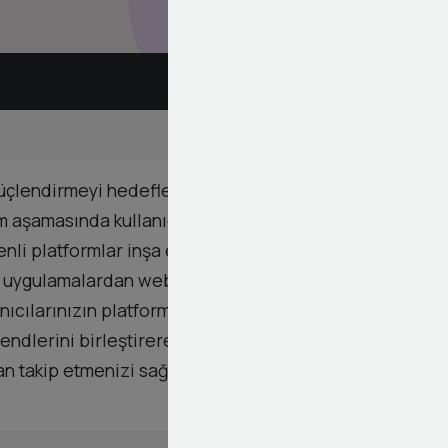
 güçlendirmeyi hedefler. Deneyimli yazılım ve
rım aşamasında kullanıcı davranışlarını
enli platformlar inşa ediyoruz. Sadece görsel bir
il uygulamalardan web platformlarına kadar her
anıcılarınızın platformunuzda geçirdiği süreyi daha
rendlerini birleştirerek dijital dünyadaki rekabet
an takip etmenizi sağlıyoruz. Dijital dönüşüm