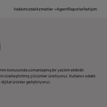
Hakkımızda
Hizmetler
Agent
Raporlar
İletişim
i
rımı konusunda uzmanlaşmış bir yazılım ekibidir.
çin özelleştirilmiş çözümler üretiyoruz. Kullanıcı odaklı
jital ürünler geliştiriyoruz.