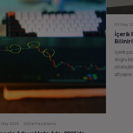
05 May 20
İçerik
Bilinir
İçerik pa
doğru bil
stratejil
altyapısı
 May 2026 · Dijital Pazarlama