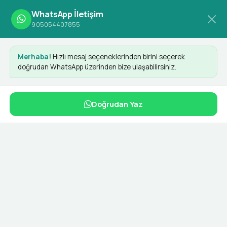
WhatsApp İletişim
905054407855
Anasayfa
Kategoriler
Amazon
Merhaba!
Hızlı mesaj seçeneklerinden birini seçerek
doğrudan WhatsApp üzerinden bize ulaşabilirsiniz.
Amazon
Doğrudan Yaz
Amazon Satış ve Mağaza Yönetimi
Hizmetler
Amazon Danışmanlık Firması