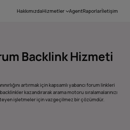
Hakkımızda
Hizmetler
Agent
Raporlar
İletişim
orum Backlink Hizmeti
nınırlığını artırmak için kapsamlı yabancı forum linkleri
 backlinkler kazandırarak arama motoru sıralamalarınızı
isteyen işletmeler için vazgeçilmez bir çözümdür.