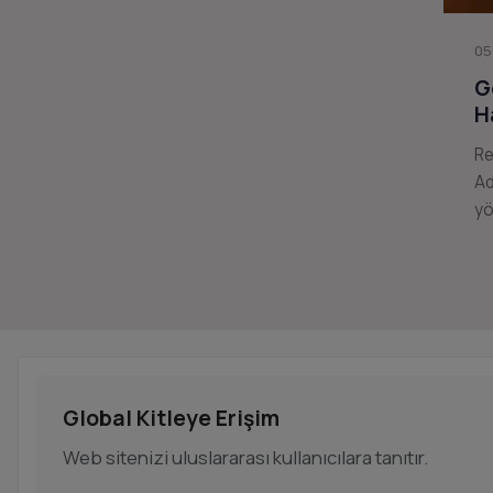
05
G
H
Re
Ad
yö
Global Kitleye Erişim
Web sitenizi uluslararası kullanıcılara tanıtır.