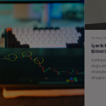
05 May 20
İçerik
Bilinir
İçerik pa
doğru bil
stratejil
altyapısı