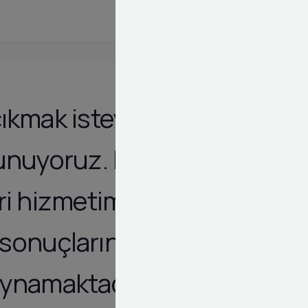
 çıkmak isteyen
sunuyoruz. Bu
ri hizmetimiz,
 sonuçlarında
 oynamaktadır.