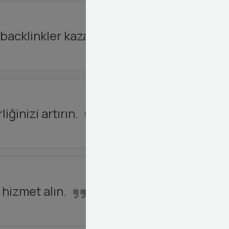
backlinkler kazanın.
ğinizi artırın.
 hizmet alın.