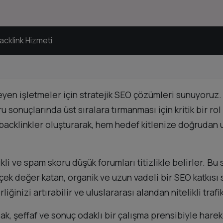
acklink Hizmeti
steyen işletmeler için stratejik SEO çözümleri sunuyoruz
 sonuçlarında üst sıralara tırmanması için kritik bir r
eli backlinkler oluşturarak, hem hedef kitlenize doğruda
kli ve spam skoru düşük forumları titizlikle belirler. Bu
k değer katan, organik ve uzun vadeli bir SEO katkısı s
iğinizi artırabilir ve uluslararası alandan nitelikli trafi
acak, şeffaf ve sonuç odaklı bir çalışma prensibiyle har