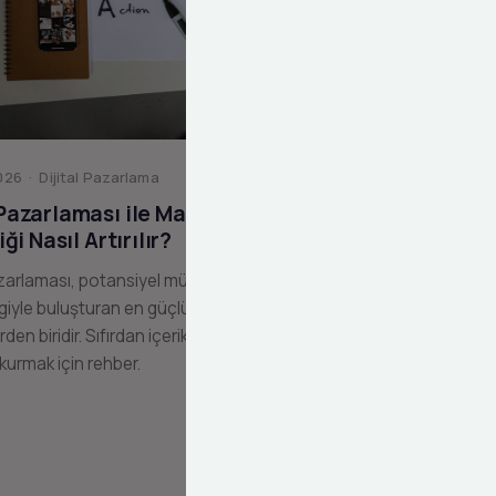
26 · Dijital Pazarlama
 Pazarlaması ile Marka
liği Nasıl Artırılır?
zarlaması, potansiyel müşterilerinizi
giyle buluşturan en güçlü dijital
erden biridir. Sıfırdan içerik pazarlama
 kurmak için rehber.