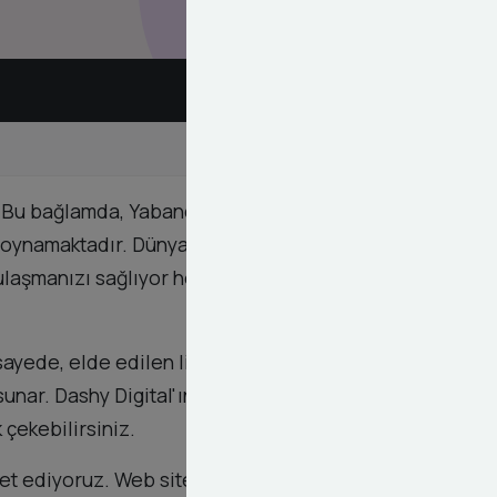
. Bu bağlamda, Yabancı (Global) Forum Linkleri
ol oynamaktadır. Dünya genelindeki popüler ve
n ulaşmanızı sağlıyor hem de arama motorlarının
 sayede, elde edilen linkler sadece sayısal bir
unar. Dashy Digital'ın bu hizmeti sayesinde, global
k çekebilirsiniz.
eket ediyoruz. Web sitenizin uluslararası arenadaki