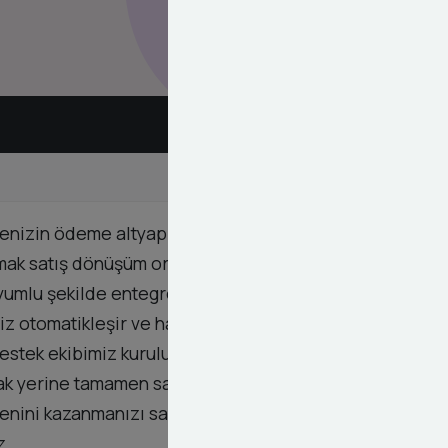
nizin ödeme altyapısını en üst seviyeye taşımayı
mak satış dönüşüm oranlarınızı doğrudan etkileyen
 uyumlu şekilde entegre eder. Bu süreçte 3D Secure
iniz otomatikleşir ve hata payı minimuma iner. Dashy
 destek ekibimiz kurulum sürecinden sonra da
mak yerine tamamen satışlarınıza ve pazarlama
enini kazanmanızı sağlar ve markanızın prestijini
z.