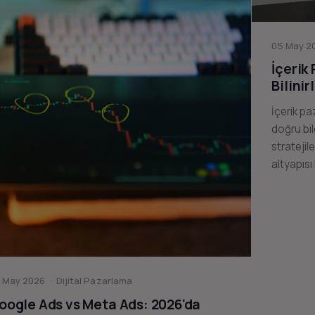
05 May 20
İçerik
Bilinir
İçerik pa
doğru bil
stratejil
altyapısı
 May 2026 · Dijital Pazarlama
oogle Ads vs Meta Ads: 2026'da