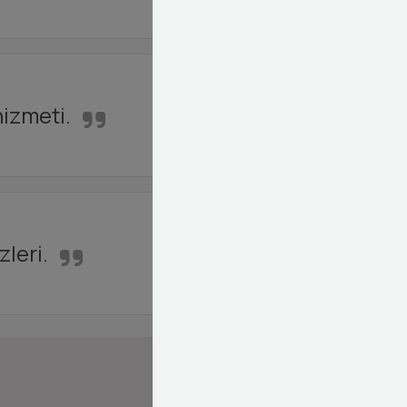
hizmeti.
leri.