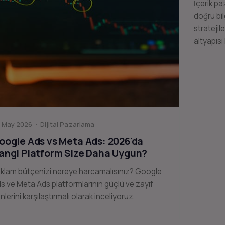
İçerik pa
doğru bil
stratejil
altyapısı
 May 2026 · Dijital Pazarlama
oogle Ads vs Meta Ads: 2026'da
angi Platform Size Daha Uygun?
klam bütçenizi nereye harcamalısınız? Google
s ve Meta Ads platformlarının güçlü ve zayıf
nlerini karşılaştırmalı olarak inceliyoruz.