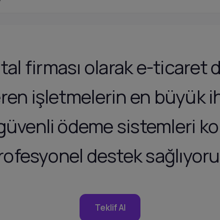
tal firması olarak e-ticaret
eren işletmelerin en büyük i
n güvenli ödeme sistemleri 
rofesyonel destek sağlıyoru
Teklif Al