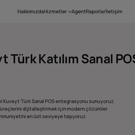
Hakkımızda
Hizmetler
Agent
Raporlar
İletişim
Türk Katılım Sanal PO
yonel Kuveyt Türk Sanal POS entegrasyonu sunuyoruz.
eçlerini dijitalleştirmek için modern çözümler
emnuniyetini en üst seviyeye taşıyoruz.