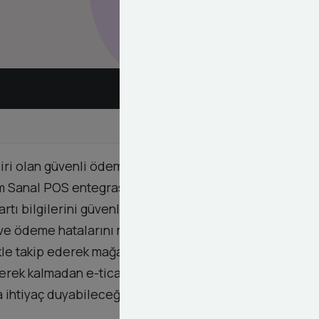
 biri olan güvenli ödeme sistemleri konusunda
ım Sanal POS entegrasyonu sürecini uçtan uca
 bilgilerini güvenle girerek alışverişlerini hızlı
ve ödeme hatalarını minimize etmek için ileri düzey
likle takip ederek mağazanızın hem yasal hem de
 gerek kalmadan e-ticaret sitenizin ödeme
a ihtiyaç duyabileceğiniz teknik destek