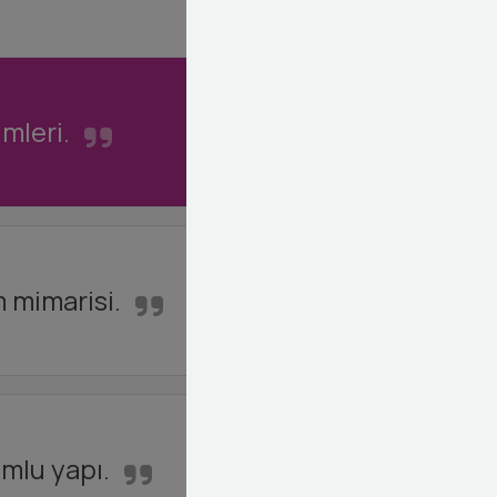
mleri.
 mimarisi.
mlu yapı.