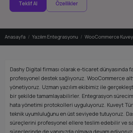
Teklif Al
Özellikler
Anasayfa
Yazılım Entegrasyonu
WooCommerce Kuveyt T
Dashy Digital firması olarak e-ticaret dünyasında 
profesyonel destek sağlıyoruz. WooCommerce altyap
yönetiyoruz. Uzman yazılım ekibimiz ile gerçekleşti
bir şekilde tamamlayabilirler. Entegrasyon sürecim
hata yönetimi protokolleri uyguluyoruz. Kuveyt Tür
teknik uyumluluğunu en üst seviyede tutuyoruz. Das
süreçlerini profesyonel ellere teslim edebilir ve s
süreçlerinde de yanınızda olmaya devam ediyoruz