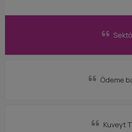
Sektö
Ödeme baş
Kuveyt T