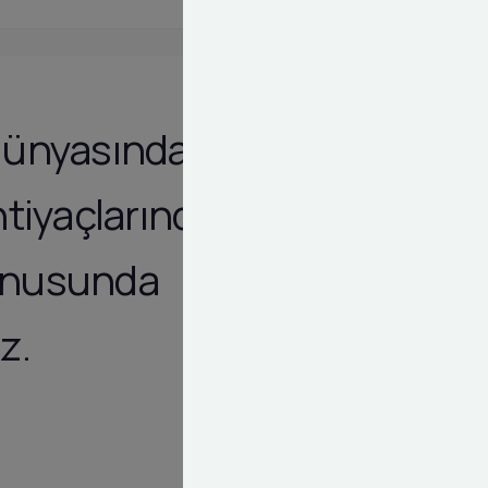
 dünyasında
htiyaçlarından
konusunda
z.