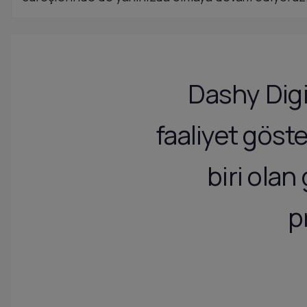
Dashy Digi
faaliyet göst
biri ola
p