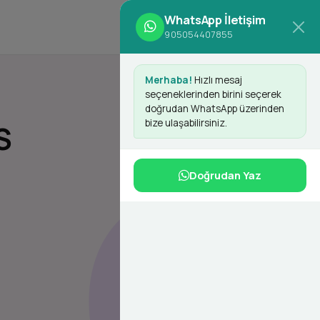
WhatsApp İletişim
d
Giriş Yap
Kayıt Ol
905054407855
Merhaba!
Hızlı mesaj
seçeneklerinden birini seçerek
doğrudan WhatsApp üzerinden
bize ulaşabilirsiniz.
S
Doğrudan Yaz