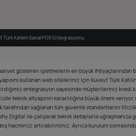
ürk Katılım Sanal POS Entegrasyonu
faaliyet gösteren işletmelerin en büyük ihtiyaçlarından
ısını kullanan web siteleriniz için Kuveyt Türk Katıl
rdiğimiz entegrasyon sayesinde müşterileriniz kredi kartı
izde teknik altyapının kararlılığına büyük önem veriyor 
k tarafından sağlanan tüm güvenlik standartlarını titiz
hy Digital ile çalışarak teknik detaylarla uğraşmanıza
atış hacminizi artırabilirsiniz. Ayrıca kurulum sonrasınd
.