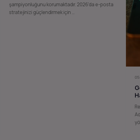
şampiyonluğunu korumaktadır. 2026'da e-posta
stratejinizi güçlendirmek için …
05
G
H
Re
Ad
yö