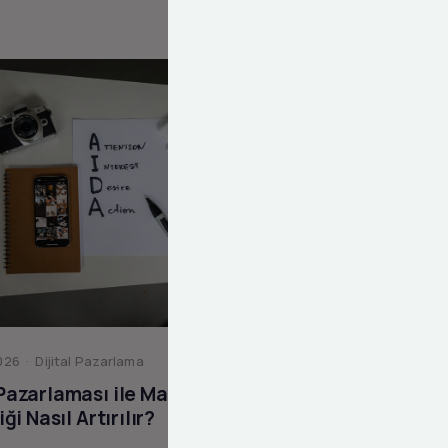
26 · Dijital Pazarlama
 Pazarlaması ile Marka
liği Nasıl Artırılır?