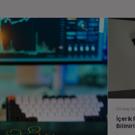
05 May 20
İçerik
Bilinir