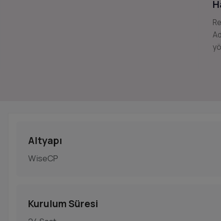
H
Re
Ad
yö
Altyapı
WiseCP
Kurulum Süresi