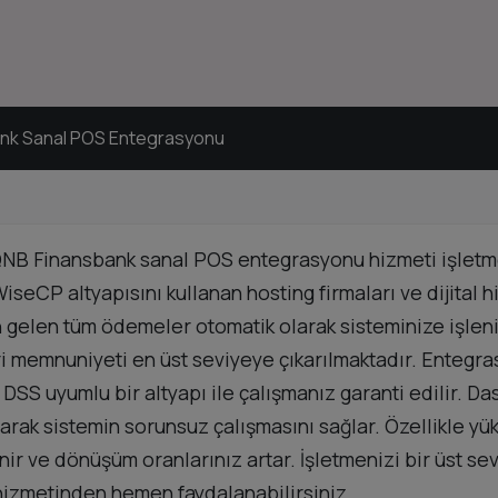
nk Sanal POS Entegrasyonu
NB Finansbank sanal POS entegrasyonu hizmeti işletme
eCP altyapısını kullanan hosting firmaları ve dijital hi
elen tüm ödemeler otomatik olarak sisteminize işlenir
i memnuniyeti en üst seviyeye çıkarılmaktadır. Entegra
I DSS uyumlu bir altyapı ile çalışmanız garanti edilir.
ak sistemin sorunsuz çalışmasını sağlar. Özellikle yükse
ir ve dönüşüm oranlarınız artar. İşletmenizi bir üst se
izmetinden hemen faydalanabilirsiniz.