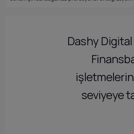
Dashy Digita
Finansb
işletmeleri
seviyeye t