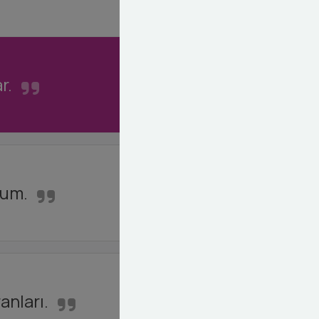
r.
lum.
anları.