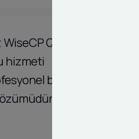
uz WiseCP QNB
 hizmeti
fesyonel bir
 çözümüdür.