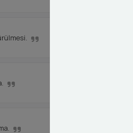
ürülmesi.
a.
ma.