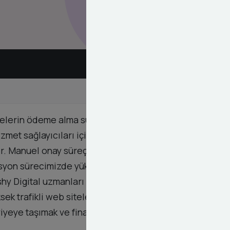
lerin ödeme alma süreçlerini profesyonel bir
zmet sağlayıcıları için geliştirdiğimiz bu özel
. Manuel onay süreçlerini ortadan kaldıran bu
syon sürecimizde yüksek güvenlik standartları
 Dashy Digital uzmanları entegrasyonun kurulumundan
k trafikli web siteleri için optimize edilmiş olan
viyeye taşımak ve finansal süreçlerinizi otomatize