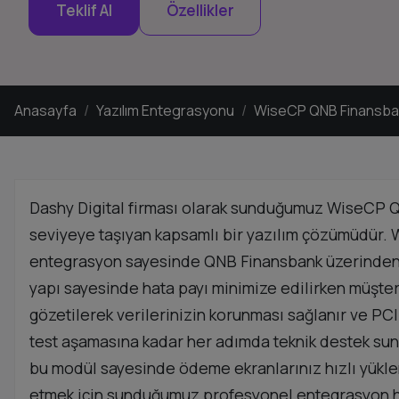
Teklif Al
Özellikler
Anasayfa
Yazılım Entegrasyonu
WiseCP QNB Finansba
Dashy Digital firması olarak sunduğumuz WiseCP Q
seviyeye taşıyan kapsamlı bir yazılım çözümüdür. Wis
entegrasyon sayesinde QNB Finansbank üzerinden g
yapı sayesinde hata payı minimize edilirken müşter
gözetilerek verilerinizin korunması sağlanır ve PC
test aşamasına kadar her adımda teknik destek sunar
bu modül sayesinde ödeme ekranlarınız hızlı yüklen
etmek için sunduğumuz profesyonel entegrasyon h