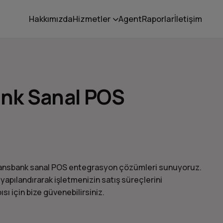
Hakkımızda
Hizmetler
Agent
Raporlar
İletişim
nk Sanal POS
Finansbank sanal POS entegrasyon çözümleri sunuyoruz.
apılandırarak işletmenizin satış süreçlerini
ısı için bize güvenebilirsiniz.