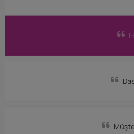
H
Das
Müşter