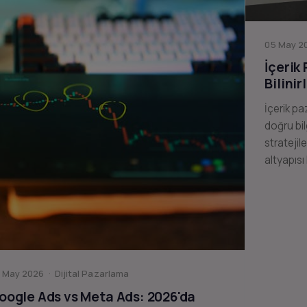
05 May 20
İçerik
Bilinir
İçerik pa
doğru bil
stratejil
altyapısı
 May 2026 · Dijital Pazarlama
oogle Ads vs Meta Ads: 2026'da