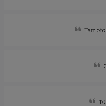
Tam otom
G
Tü