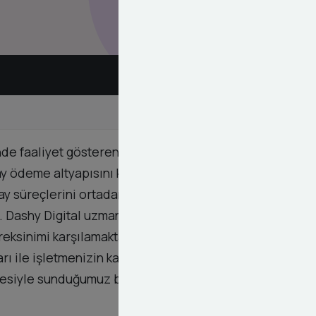
e faaliyet gösteren işletmelerin en büyük ihtiyacı
 ödeme altyapısını kusursuz bir şekilde birbirine
ay süreçlerini ortadan kaldıran bu sistem
 Dashy Digital uzman ekibi tarafından
gereksinimi karşılamaktadır. Ödeme süreçlerinizde
ile işletmenizin karlılığını artırmayı hedefler. Siz
litesiyle sunduğumuz bu hizmetten