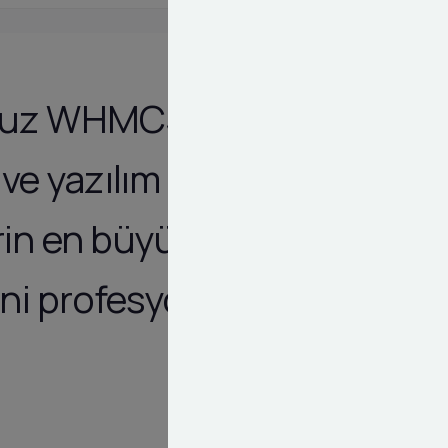
ğumuz WHMCS
ve yazılım
rin en büyük
ini profesyonel