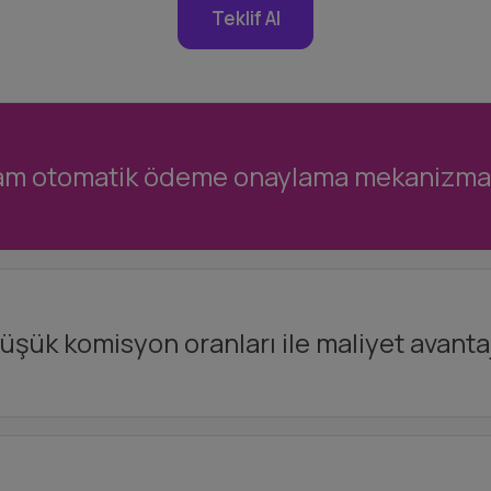
Teklif Al
am otomatik ödeme onaylama mekanizmas
üşük komisyon oranları ile maliyet avantaj