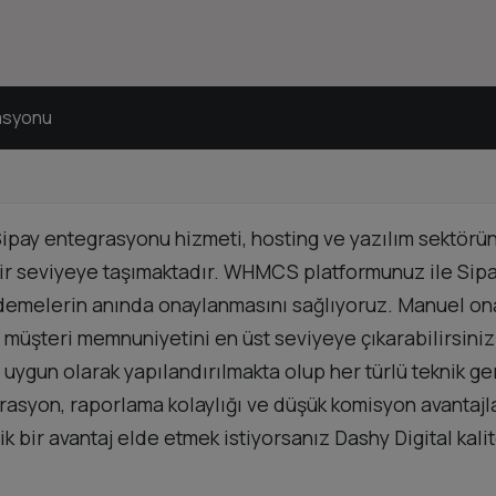
asyonu
ay entegrasyonu hizmeti, hosting ve yazılım sektöründ
r seviyeye taşımaktadır. WHMCS platformunuz ile Sipay
ı ödemelerin anında onaylanmasını sağlıyoruz. Manuel on
üşteri memnuniyetini en üst seviyeye çıkarabilirsiniz.
a uygun olarak yapılandırılmakta olup her türlü teknik 
syon, raporlama kolaylığı ve düşük komisyon avantajları 
k bir avantaj elde etmek istiyorsanız Dashy Digital ka