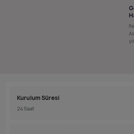
G
H
Re
Ad
yö
Kurulum Süresi
24 Saat