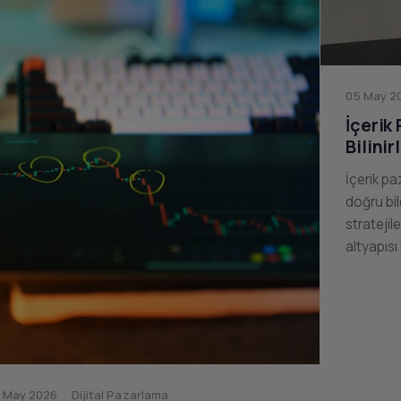
05 May 20
İçerik
Bilinir
İçerik pa
doğru bil
stratejil
altyapısı
 May 2026 · Dijital Pazarlama