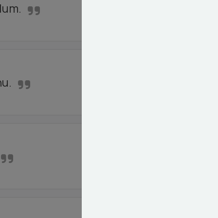
lum.
nu.