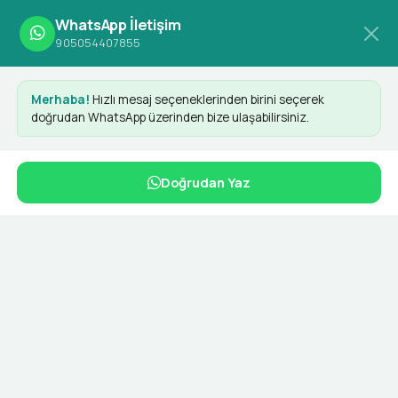
WhatsApp İletişim
905054407855
Merhaba!
Hızlı mesaj seçeneklerinden birini seçerek
doğrudan WhatsApp üzerinden bize ulaşabilirsiniz.
Test Başlık 1
Doğrudan Yaz
Dashy ile her yerde
Dashy Digital olarak sunduğumuz Test Başlık 1 hizmeti,
işletmenizin dijital pazarlama stratejilerini
güçlendirmek için özel olarak tasarlanmıştır. Uzman
ekibimizle birlikte markanızın ihtiyaçlarına yönelik en
verimli çözümleri üretiyoruz. Modern teknolojiler ve
güncel stratejiler ile dijital dünyada fark yaratmanıza
yardımcı oluyoruz.