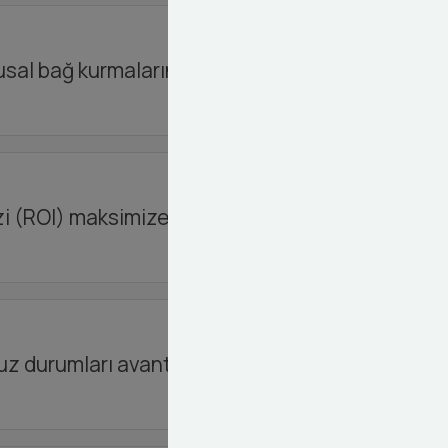
gusal bağ kurmalarına yardımcı oluyoruz.
zi (ROI) maksimize ediyoruz.
msuz durumları avantaja çeviriyoruz.