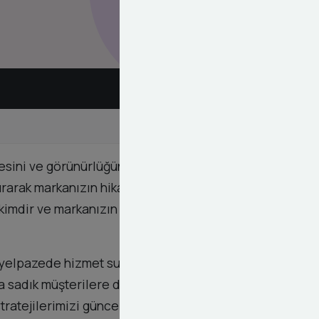
sini ve görünürlüğünü artırmak için özel olarak
urarak markanızın hikayesini anlatmak ve hedef
akimdir ve markanızın hedeflerine uygun, özgün
 yelpazede hizmet sunmaktayız. Markanızın
ıza sadık müşterilere dönüştürmeyi hedefleriz.
ratejilerimizi güncelleyerek en iyi sonuçları