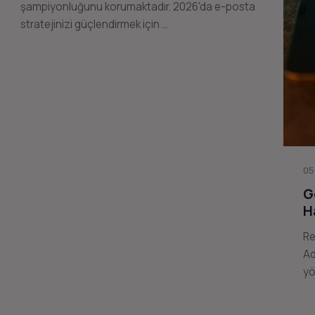
şampiyonluğunu korumaktadır. 2026'da e-posta
stratejinizi güçlendirmek için …
05
G
H
Re
Ad
yö