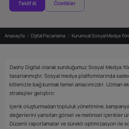
Teklif Al
Özellikler
Anasayfa
Dijital Pazarlama
Kurumsal Sosyal Medya Yöne
Dashy Digital olarak sunduğumuz Sosyal Medya Yöne
tasarlanmıştır. Sosyal medya platformlarında sadec
kitlenizle bağ kurmak temel amacımızdır. Uzman ek
stratejiler geliştirir.
İçerik oluşturmadan topluluk yönetimine, kampany
değerlerini yansıtan görsel ve metinsel içerikler ü
Düzenli raporlamalar ve sürekli optimizasyon ile so