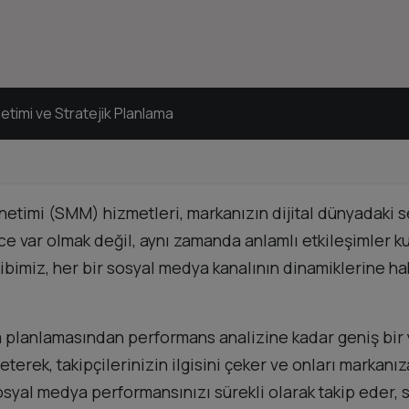
timi ve Stratejik Planlama
timi (SMM) hizmetleri, markanızın dijital dünyadaki se
e var olmak değil, aynı zamanda anlamlı etkileşimler k
ibimiz, her bir sosyal medya kanalının dinamiklerine h
a planlamasından performans analizine kadar geniş bir
reterek, takipçilerinizin ilgisini çeker ve onları markan
syal medya performansınızı sürekli olarak takip eder, st