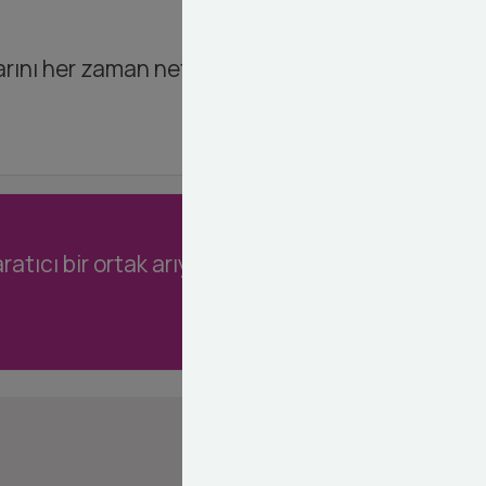
rını her zaman net bir şekilde görmenizi
ratıcı bir ortak arıyorsanız, Dashy Digital