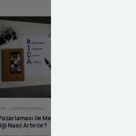
26 · Dijital Pazarlama
 Pazarlaması ile Marka
liği Nasıl Artırılır?