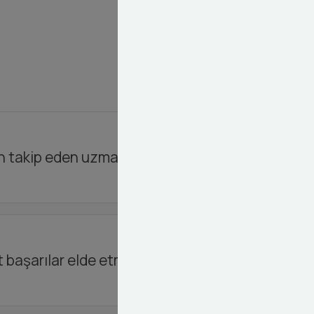
n takip eden uzman bir ekibe sahibiz.
t başarılar elde etmenizi sağlıyoruz.