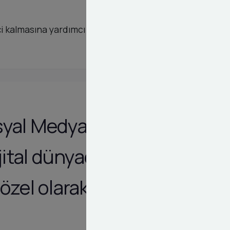
 kalmasına yardımcı oluruz. Dashy Digital ile
syal Medya
ital dünyadaki
özel olarak