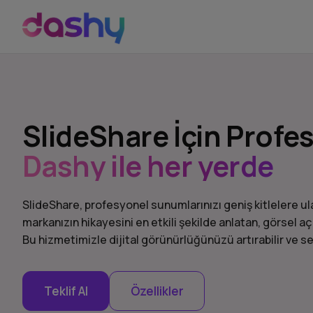
SlideShare İçin Profe
Dashy ile her yerde
SlideShare, profesyonel sunumlarınızı geniş kitlelere ula
markanızın hikayesini en etkili şekilde anlatan, görsel açı
Bu hizmetimizle dijital görünürlüğünüzü artırabilir ve sek
Teklif Al
Özellikler