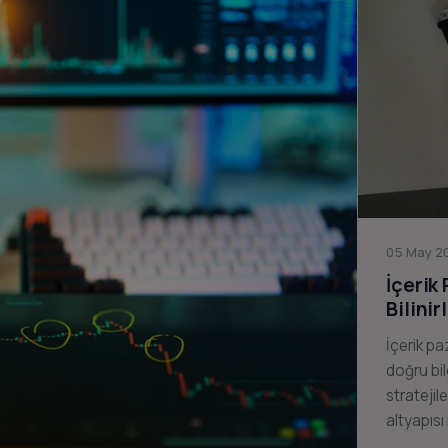
05 May 20
İçerik
Bilinir
İçerik pa
doğru bil
stratejil
altyapısı