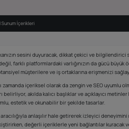
 Sunum İçerikleri
anızın sesini duyuracak, dikkat çekici ve bilgilendiric
ğil, farklı platformlardaki varlığınızın da gücü büyük
otansiyel müşterilere ve iş ortaklarına erişmenizi sağla
nı zamanda içeriksel olarak da zengin ve SEO uyumlu ol
 belirliyor, akılda kalıcı başlıklar ve açıklayıcı metinle
u, estetik ve okunabilir bir şekilde tasarlar.
r aracılığıyla anlaşılır hale getirerek izleyici deneyimi
ştirirken, değerli içeriklerle yeni bağlantılar kuracak v