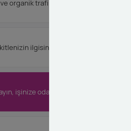
ve organik trafik çekin.
itlenizin ilgisini çekin.
yın, işinize odaklanın.