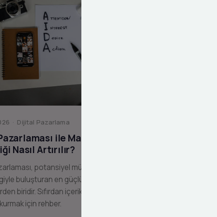
26 · Dijital Pazarlama
 Pazarlaması ile Marka
liği Nasıl Artırılır?
zarlaması, potansiyel müşterilerinizi
giyle buluşturan en güçlü dijital
erden biridir. Sıfırdan içerik pazarlama
 kurmak için rehber.