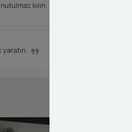
unutulmaz kılın.
k yaratın.