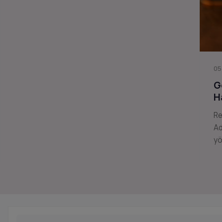
05
G
H
Re
Ad
yö