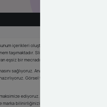
i sunum içerikleri oluşturma konusunda uzmanız.
 önem taşımaktadır. SlideShare, profesyonel
yan eşsiz bir mecradır.
masını sağlıyoruz. Anahtar kelime araştırmasından
r hazırlıyoruz. Görsel tasarım ekibimiz,
ni maksimize ediyoruz. Dashy Digital'in SlideShare
e marka bilinirliğinizi önemli ölçüde artıracaksınız.