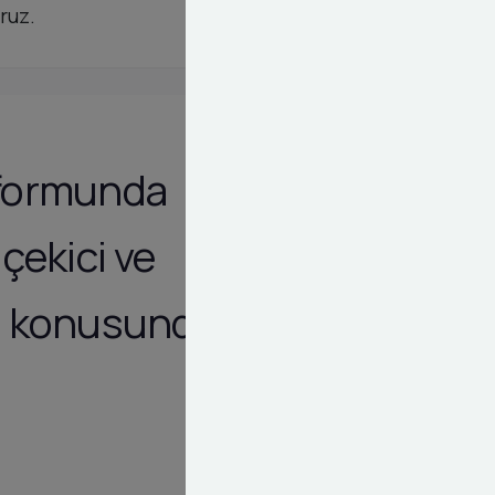
ruz.
atformunda
çekici ve
ma konusunda