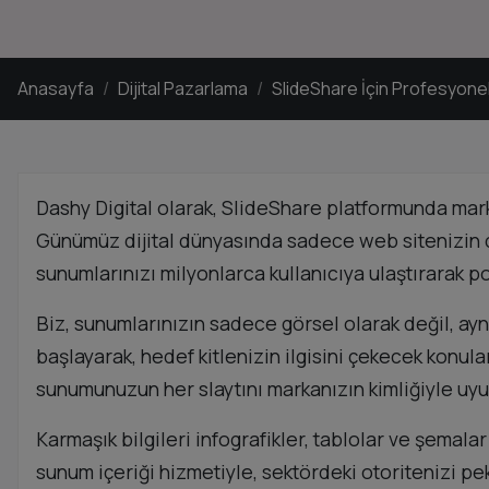
Anasayfa
Dijital Pazarlama
SlideShare İçin Profesyonel
Dashy Digital olarak, SlideShare platformunda mark
Günümüz dijital dünyasında sadece web sitenizin de
sunumlarınızı milyonlarca kullanıcıya ulaştırarak p
Biz, sunumlarınızın sadece görsel olarak değil, ay
başlayarak, hedef kitlenizin ilgisini çekecek konuları
sunumunuzun her slaytını markanızın kimliğiyle uyuml
Karmaşık bilgileri infografikler, tablolar ve şemala
sunum içeriği hizmetiyle, sektördeki otoritenizi peki