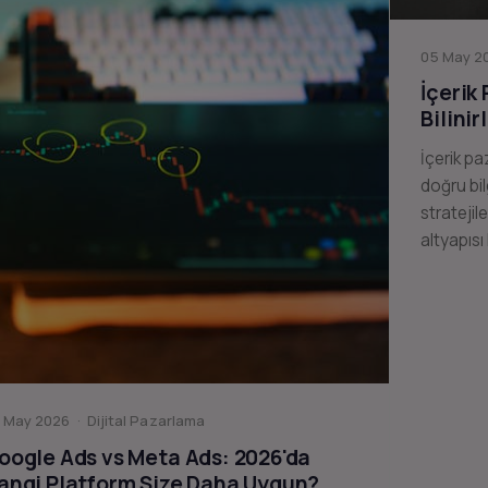
05 May 20
İçerik
Bilinir
İçerik pa
doğru bil
stratejil
altyapısı
 May 2026 · Dijital Pazarlama
oogle Ads vs Meta Ads: 2026'da
angi Platform Size Daha Uygun?