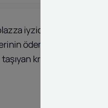
lazza iyzico
lerinin ödeme
taşıyan kritik