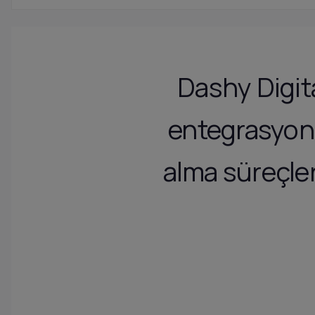
Dashy Digit
entegrasyonu
alma süreçler