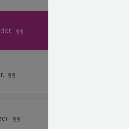
der.
r.
ci.