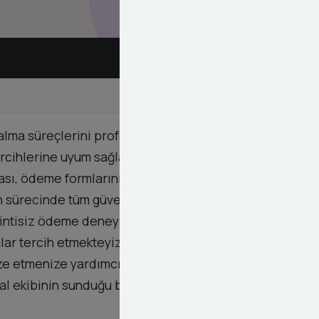
lma süreçlerini profesyonel bir seviyeye taşıyan
cihlerine uyum sağlaması için iyzico gibi güvenilir
sı, ödeme formlarının özelleştirilmesi ve hata
sürecinde tüm güvenlik protokollerini titizlikle
esintisiz ödeme deneyimi müşteri memnuniyetini
ar tercih etmekteyiz. Sadece teknik bağlantı
ze etmenize yardımcı oluyoruz. E-ticaret
ital ekibinin sunduğu bu profesyonel entegrasyon