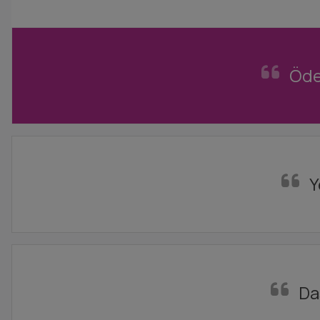
Öde
Y
Da