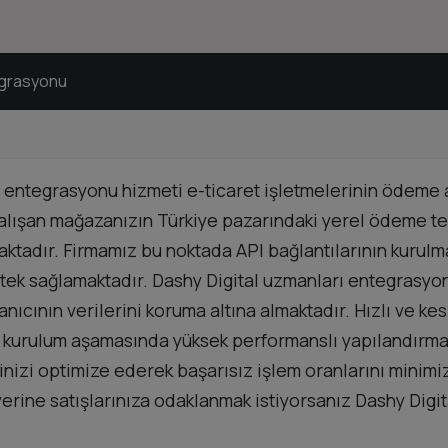
egrasyonu
entegrasyonu hizmeti e-ticaret işletmelerinin ödeme a
çalışan mağazanızın Türkiye pazarındaki yerel ödeme ter
ktadır. Firmamız bu noktada API bağlantılarının kurulma
stek sağlamaktadır. Dashy Digital uzmanları entegrasyon 
ıcının verilerini koruma altına almaktadır. Hızlı ve k
 kurulum aşamasında yüksek performanslı yapılandırmal
izi optimize ederek başarısız işlem oranlarını minimi
yerine satışlarınıza odaklanmak istiyorsanız Dashy Dig