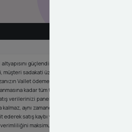
l altyapısını güçlendirmek adına tasarlanmış
, müşteri sadakati üzerinde doğrudan bir etkiye
azanızın Vallet ödeme altyapısı ile tam uyumlu
nmasına kadar tüm teknik detaylar titizlikle ele
tış verilerinizi paneliniz üzerinden anlık olarak
 kalmaz, aynı zamanda sistemin sürdürülebilirliği
pit ederek satış kaybı yaşamanızın önüne geçiyoruz.
 verimliliğini maksimum seviyeye taşımanıza