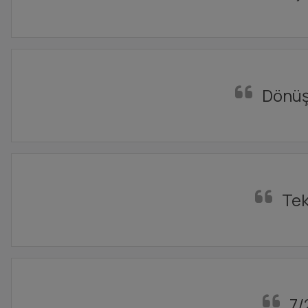
Dönüşü
Tek
7/