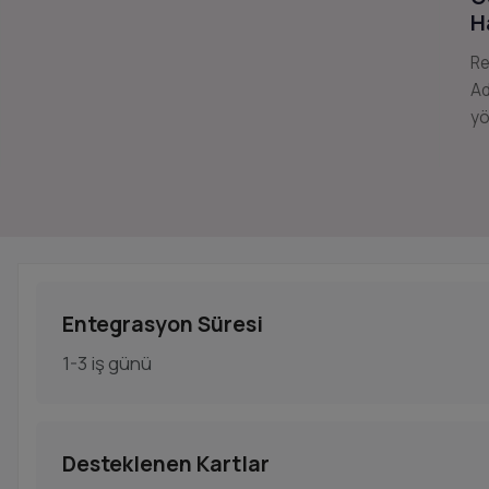
H
Re
Ad
yö
Entegrasyon Süresi
1-3 iş günü
Desteklenen Kartlar