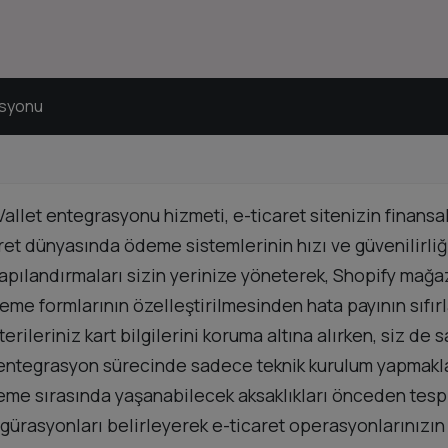
asyonu
allet entegrasyonu hizmeti, e-ticaret sitenizin finansa
t dünyasında ödeme sistemlerinin hızı ve güvenilirliği
k yapılandırmaları sizin yerinize yöneterek, Shopify mağ
e formlarının özelleştirilmesinden hata payının sıfırla
leriniz kart bilgilerini koruma altına alırken, siz de sa
, entegrasyon sürecinde sadece teknik kurulum yapmakla
 ödeme sırasında yaşanabilecek aksaklıkları önceden tes
gürasyonları belirleyerek e-ticaret operasyonlarınızın