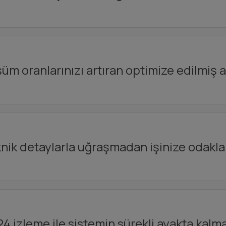
m oranlarınızı artıran optimize edilmiş 
nik detaylarla uğraşmadan işinize odakla
24 izleme ile sistemin sürekli ayakta kalma