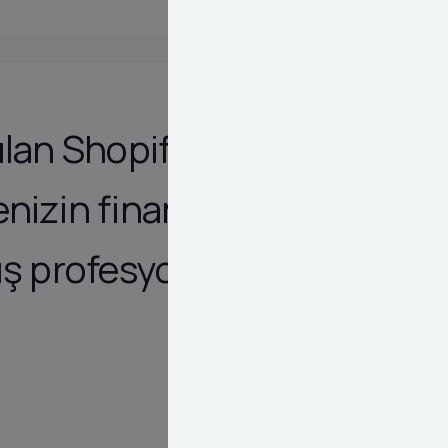
ulan Shopify
enizin finansal
ış profesyonel