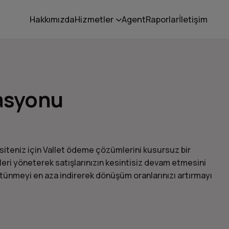
Hakkımızda
Hizmetler
Agent
Raporlar
İletişim
rasyonu
t siteniz için Vallet ödeme çözümlerini kusursuz bir
eri yöneterek satışlarınızın kesintisiz devam etmesini
tünmeyi en aza indirerek dönüşüm oranlarınızı artırmayı