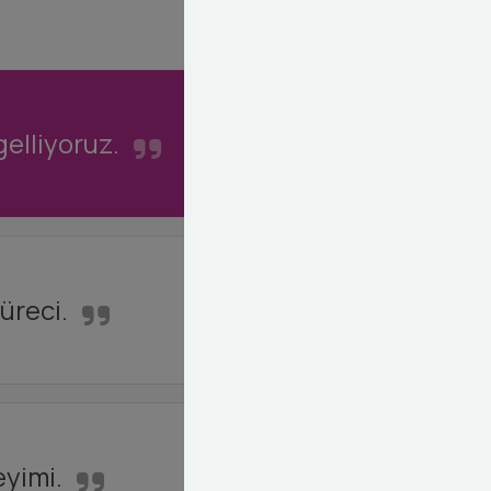
elliyoruz.
üreci.
eyimi.