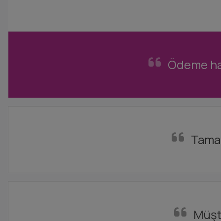
Ödeme hat
Tamam
Müşte