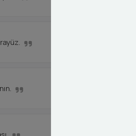
arayüz.
nın.
sı.