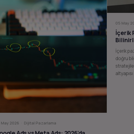
05 May 20
İçerik
Bilinir
İçerik pa
doğru bil
stratejil
altyapısı
 May 2026 · Dijital Pazarlama
oogle Ads vs Meta Ads: 2026'da