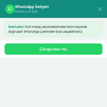
WhatsApp İletişim
905054407855
Merhaba!
Hızlı mesaj seçeneklerinden birini seçerek
doğrudan WhatsApp üzerinden bize ulaşabilirsiniz.
PrestaShop Erpapay
Doğrudan Yaz
Entegrasyonu
Dashy ile her yerde
Dashy Digital olarak sunduğumuz PrestaShop Erpapay
entegrasyonu, e-ticaret sitenizin ödeme süreçlerini
optimize eden profesyonel bir yazılım çözümüdür.
Modern altyapımız sayesinde müşterileriniz güvenli ve
hızlı bir şekilde ödeme işlemlerini tamamlayabilir.