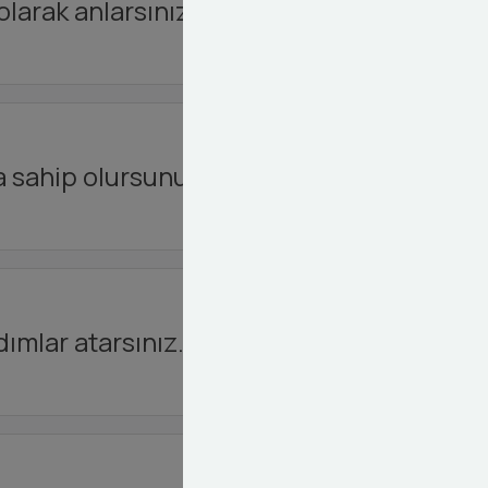
olarak anlarsınız.
a sahip olursunuz.
ımlar atarsınız.