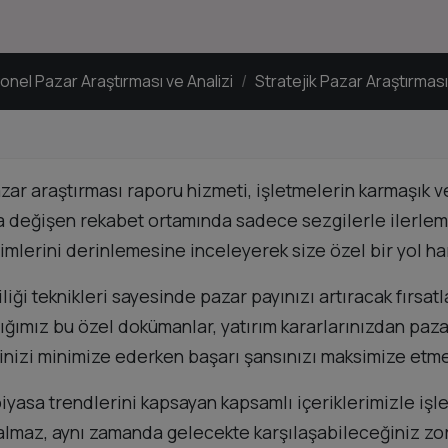
nel Pazar Araştırması ve Analizi
Stratejik Pazar Araştırması
 araştırması raporu hizmeti, işletmelerin karmaşık ver
la değişen rekabet ortamında sadece sezgilerle ilerlem
ğilimlerini derinlemesine inceleyerek size özel bir yol ha
ği teknikleri sayesinde pazar payınızı artıracak fırsat
ığımız bu özel dokümanlar, yatırım kararlarınızdan paza
erinizi minimize ederken başarı şansınızı maksimize etm
piyasa trendlerini kapsayan kapsamlı içeriklerimizle işl
maz, aynı zamanda gelecekte karşılaşabileceğiniz zorl