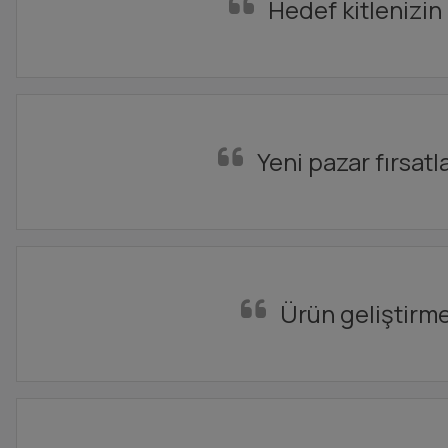
Hedef kitlenizin 
Yeni pazar fırsat
Ürün geliştirme