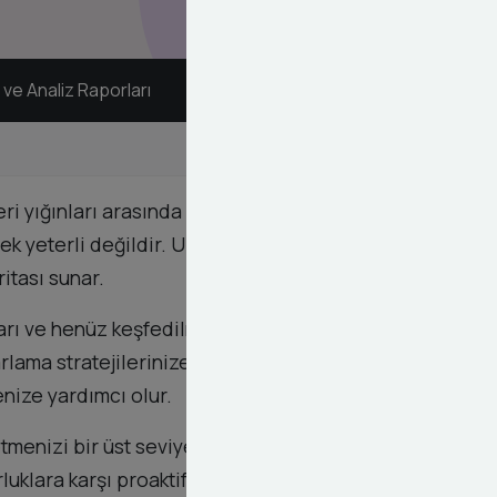
 ve Analiz Raporları
i yığınları arasında boğulmadan stratejik kararlar
ek yeterli değildir. Uzman ekibimiz, sektörünüze
ritası sunar.
ları ve henüz keşfedilmemiş boşlukları net bir
rlama stratejilerinize kadar tüm süreçlerde size
enize yardımcı olur.
etmenizi bir üst seviyeye taşımak için buradayız.
uklara karşı proaktif çözümler üretmenizi de