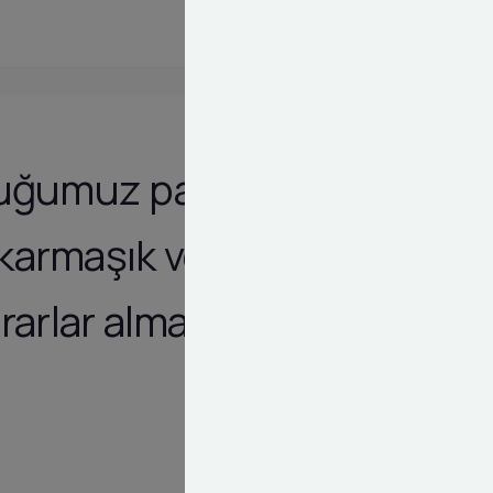
duğumuz pazar
karmaşık veri
rarlar almasını