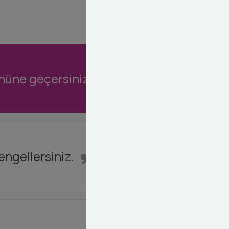
önüne geçersiniz.
engellersiniz.