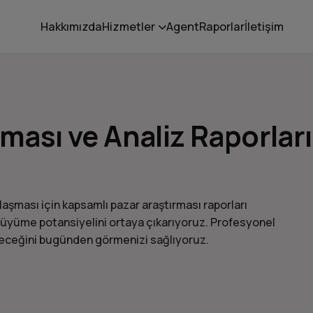
Hakkımızda
Hizmetler
Agent
Raporlar
İletişim
rması ve Analiz Raporları
laşması için kapsamlı pazar araştırması raporları
n büyüme potansiyelini ortaya çıkarıyoruz. Profesyonel
eleceğini bugünden görmenizi sağlıyoruz.