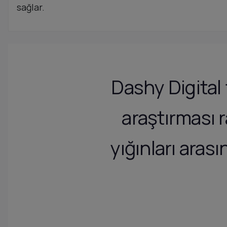
sağlar.
Dashy Digita
araştırması 
yığınları aras