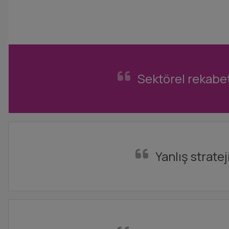
Sektörel rekabet
Yanlış strate