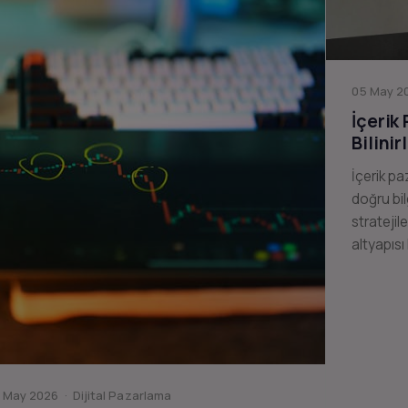
05 May 20
İçerik
Bilinir
İçerik pa
doğru bil
stratejil
altyapısı
 May 2026 · Dijital Pazarlama