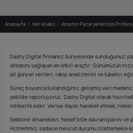
Anasayfa
Veri Analizi
Amazon Pazaryerleri İçin Profesyo
Dashy Digital firmamız bünyesinde sunduğumuz pazar
almasını sağlayan en etkili araçtır. Günümüzün hız
ait güncel verileri, rakip analizlerini ve tüketici e
Süreç boyunca kullandığımız gelişmiş veri madencili
şekilde raporluyoruz. Dashy Digital olarak hazırlad
rehberlik eder. Veriye dayalı hareket etmek, riskl
Sektörel dinamikleri, hedef kitle davranışlarını ve 
Hizmetimiz, sadece mevcut durumu özetlemekle kal