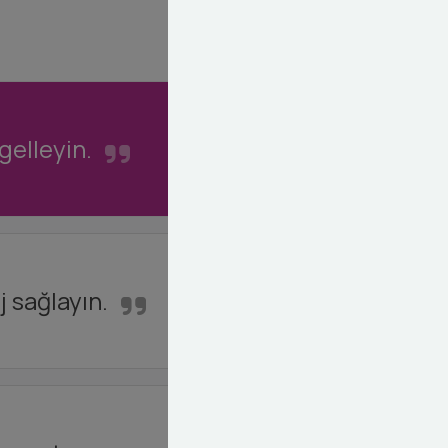
gelleyin.
j sağlayın.