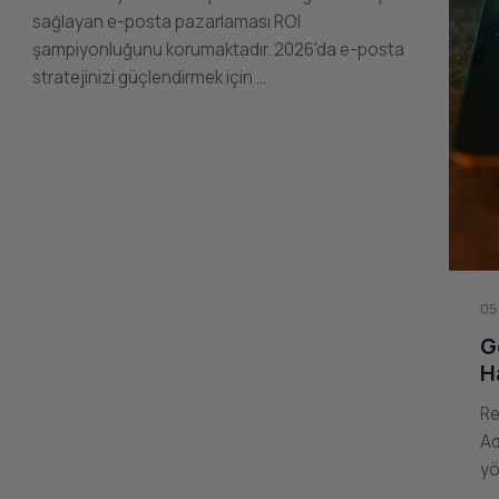
sağlayan e-posta pazarlaması ROI
şampiyonluğunu korumaktadır. 2026'da e-posta
stratejinizi güçlendirmek için …
05
G
H
Re
Ad
yö