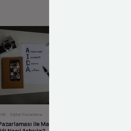
26 · Dijital Pazarlama
 Pazarlaması ile Marka