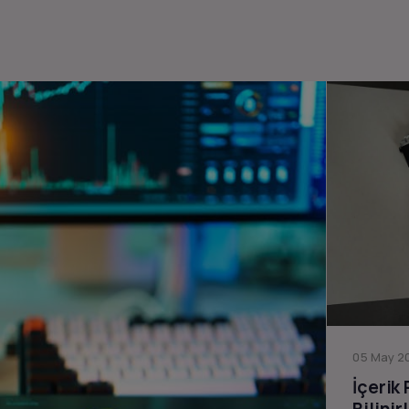
05 May 20
İçerik