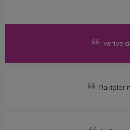
Veriye d
Rakiplerin