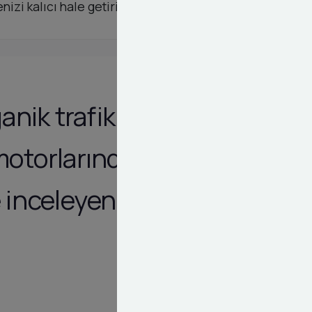
nizi kalıcı hale getirin.
nik trafik
 motorlarından
e inceleyen