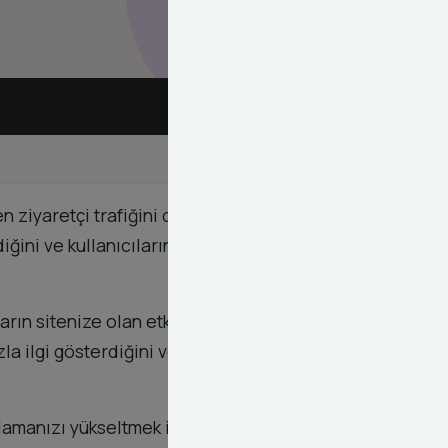
n ziyaretçi trafiğini derinlemesine inceleyen
iğini ve kullanıcıların sitede neler yaptığını
n sitenize olan etkisini detaylı bir şekilde
a ilgi gösterdiğini ve hangi teknik eksikliklerin
ralamanızı yükseltmek için ihtiyaç duyduğunuz tüm