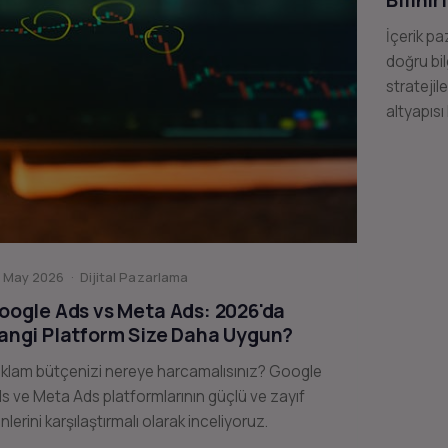
Bilinir
İçerik pa
doğru bil
stratejil
altyapısı
 May 2026 · Dijital Pazarlama
oogle Ads vs Meta Ads: 2026'da
angi Platform Size Daha Uygun?
klam bütçenizi nereye harcamalısınız? Google
s ve Meta Ads platformlarının güçlü ve zayıf
nlerini karşılaştırmalı olarak inceliyoruz.