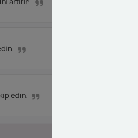
ı artırın.
edin.
kip edin.