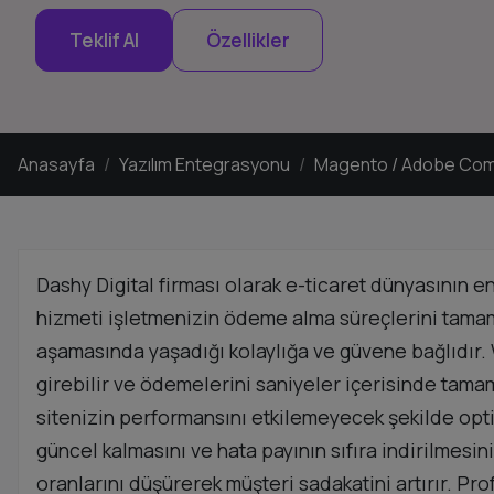
Teklif Al
Özellikler
Anasayfa
Yazılım Entegrasyonu
Magento / Adobe Co
Dashy Digital firması olarak e-ticaret dünyasını
hizmeti işletmenizin ödeme alma süreçlerini tamame
aşamasında yaşadığı kolaylığa ve güvene bağlıdır.
girebilir ve ödemelerini saniyeler içerisinde tama
sitenizin performansını etkilemeyecek şekilde opt
güncel kalmasını ve hata payının sıfıra indirilmesi
oranlarını düşürerek müşteri sadakatini artırır. P