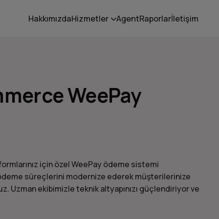
Hakkımızda
Hizmetler
Agent
Raporlar
İletişim
mmerce WeePay
ormlarınız için özel WeePay ödeme sistemi
ödeme süreçlerini modernize ederek müşterilerinize
uz. Uzman ekibimizle teknik altyapınızı güçlendiriyor ve