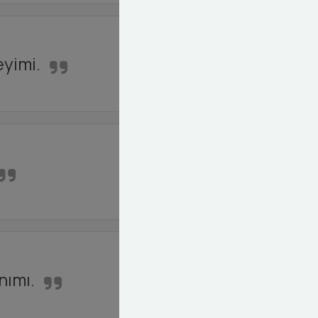
eyimi.
nımı.