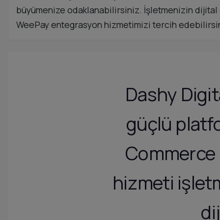
büyümenize odaklanabilirsiniz. İşletmenizin dijit
WeePay entegrasyon hizmetimizi tercih edebilirsi
Dashy Digita
güçlü platf
Commerce 
hizmeti işle
di