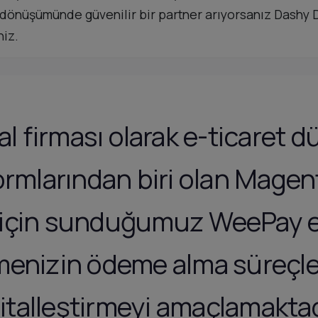
al dönüşümünde güvenilir bir partner arıyorsanız Dash
niz.
l firması olarak e-ticaret 
ormlarından biri olan Mage
için sunduğumuz WeePay e
tmenizin ödeme alma süreçl
jitalleştirmeyi amaçlamaktad