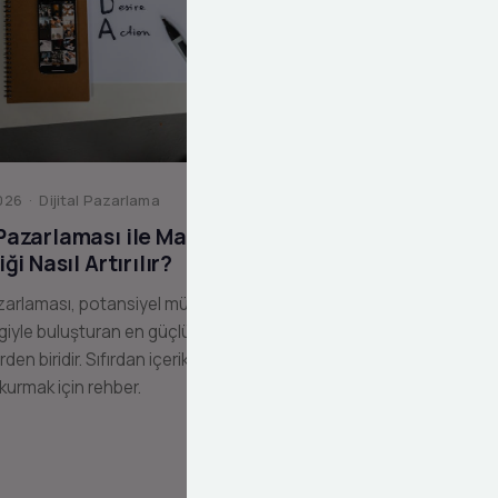
26 · Dijital Pazarlama
 Pazarlaması ile Marka
liği Nasıl Artırılır?
zarlaması, potansiyel müşterilerinizi
giyle buluşturan en güçlü dijital
erden biridir. Sıfırdan içerik pazarlama
 kurmak için rehber.