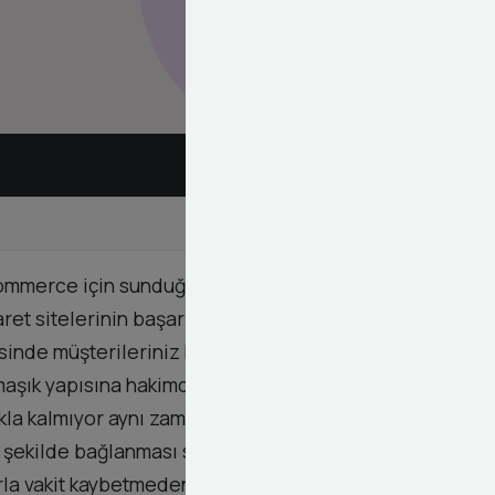
be Commerce için sunduğumuz WeePay entegrasyon
et sitelerinin başarısı kullanıcıların ödeme
nde müşterileriniz kart bilgilerini güvenle
rmaşık yapısına hakimdir ve entegrasyon sürecini
kla kalmıyor aynı zamanda entegrasyonun sürekli
 şekilde bağlanması satışların iptal edilme
arla vakit kaybetmeden doğrudan satış odaklı