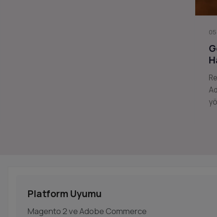
05
G
H
Re
Ad
yö
Platform Uyumu
Magento 2 ve Adobe Commerce