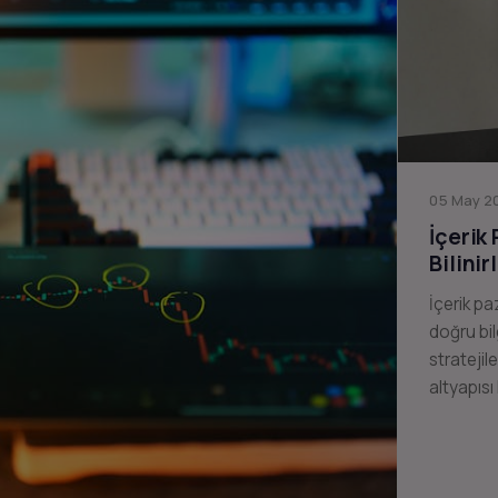
05 May 20
İçerik
Bilinir
İçerik pa
doğru bil
stratejil
altyapısı