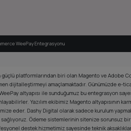
mmerce WeePay Entegrasyonu
n en güçlü platformlarından biri olan Magento ve Ado
n dijitalleştirmeyi amaçlamaktadır. Günümüzde e-ticar
 WeePay altyapısı ile sunduğumuz bu entegrasyon sayesi
mlayabilirler. Yazılım ekibimiz Magento altyapısının ka
imize eder. Dashy Digital olarak sadece kurulum yapma
ni sağlıyoruz. Ödeme sistemlerinin sitenize sorunsuz bir
rofesyonel destek hizmetimiz sayesinde teknik aksaklıkl