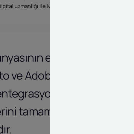
y Digital uzmanlığı ile Magento ve Adobe Commerce
dünyasının en
nto ve Adobe
ntegrasyon
erini tamamen
ır.