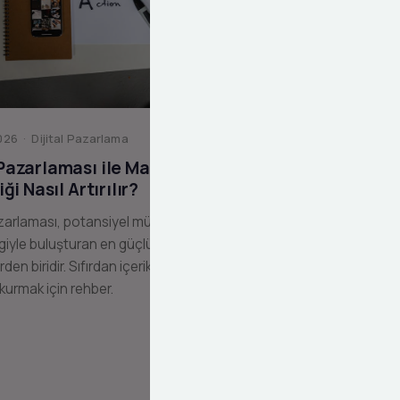
26 · Dijital Pazarlama
 Pazarlaması ile Marka
liği Nasıl Artırılır?
zarlaması, potansiyel müşterilerinizi
giyle buluşturan en güçlü dijital
erden biridir. Sıfırdan içerik pazarlama
 kurmak için rehber.