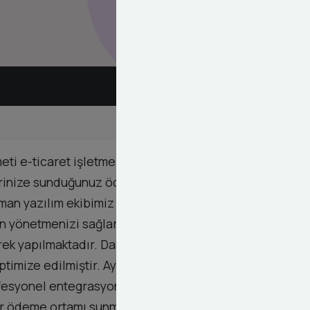
 e-ticaret işletmelerinin dijital dönüşüm
erinize sunduğunuz ödeme yöntemlerinin çeşitliliği
man yazılım ekibimiz Magento altyapınız ile United
den yönetmenizi sağlar. Teknik kurulum sürecimiz
k yapılmaktadır. Dashy Digital olarak
timize edilmiştir. Ayrıca hata yönetimi ve işlem
rofesyonel entegrasyon çözümlerimiz sayesinde
ir ödeme ortamı sunmanın avantajlarını