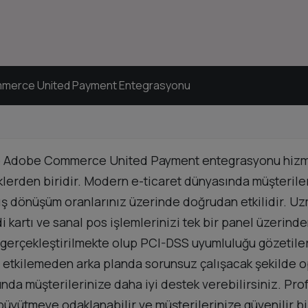
merce United Payment Entegrasyonu
o Adobe Commerce United Payment entegrasyonu hizmeti
eklerden biridir. Modern e-ticaret dünyasında müşteril
ış dönüşüm oranlarınız üzerinde doğrudan etkilidir. Uz
i kartı ve sanal pos işlemlerinizi tek bir panel üzerin
gerçekleştirilmekte olup PCI-DSS uyumluluğu gözetilere
ı etkilemeden arka planda sorunsuz çalışacak şekilde op
nda müşterilerinize daha iyi destek verebilirsiniz. P
büyütmeye odaklanabilir ve müşterilerinize güvenilir b