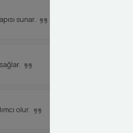
apısı sunar.
sağlar.
ımcı olur.