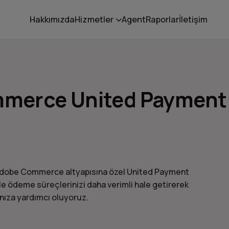
Hakkımızda
Hizmetler
Agent
Raporlar
İletişim
mmerce United Payment
to Adobe Commerce altyapısına özel United Payment
 ödeme süreçlerinizi daha verimli hale getirerek
nıza yardımcı oluyoruz.