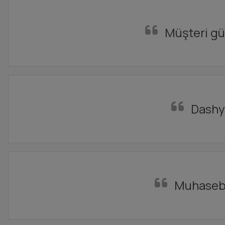
Müşteri güv
Dashy 
Muhasebe 