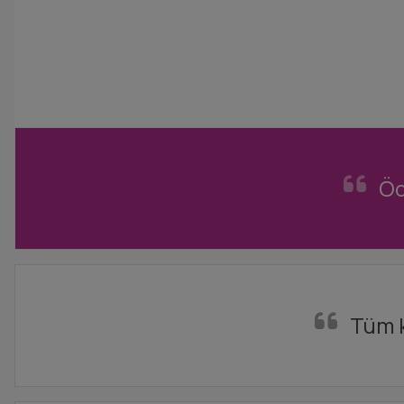
Öd
Tüm k