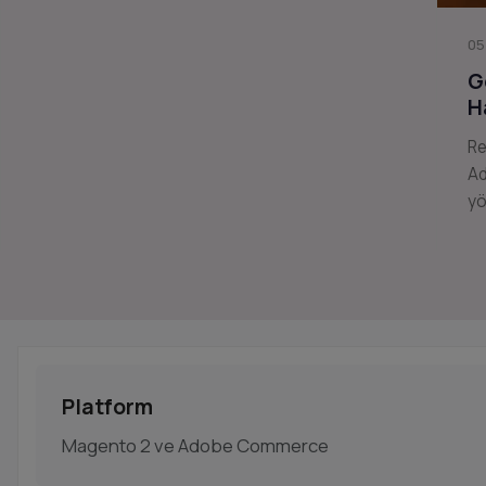
05
G
H
Re
Ad
yö
Platform
Magento 2 ve Adobe Commerce