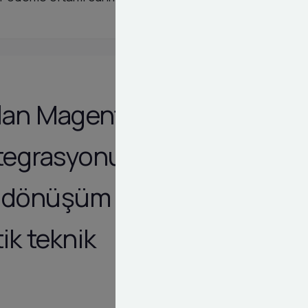
ulan Magento
tegrasyonu
tal dönüşüm
ik teknik