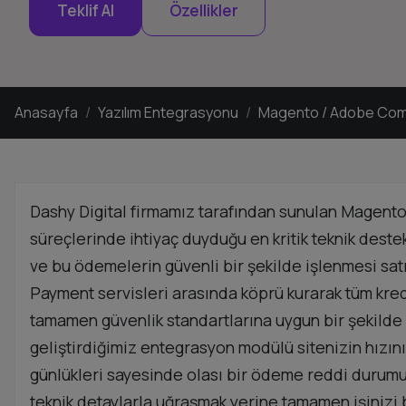
Teklif Al
Özellikler
Anasayfa
Yazılım Entegrasyonu
Magento / Adobe Com
Dashy Digital firmamız tarafından sunulan Magent
süreçlerinde ihtiyaç duyduğu en kritik teknik dest
ve bu ödemelerin güvenli bir şekilde işlenmesi sat
Payment servisleri arasında köprü kurarak tüm kred
tamamen güvenlik standartlarına uygun bir şekilde 
geliştirdiğimiz entegrasyon modülü sitenizin hızın
günlükleri sayesinde olası bir ödeme reddi durumu
teknik detaylarla uğraşmak yerine tamamen işinizi 