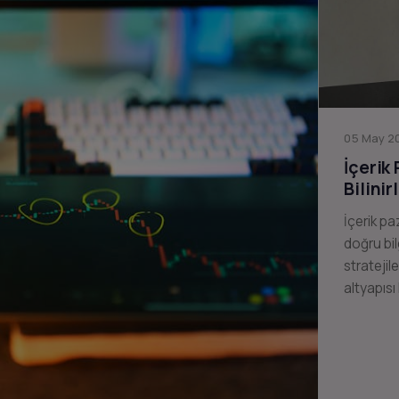
05 May 20
İçerik
Bilinir
İçerik pa
doğru bil
stratejil
altyapısı