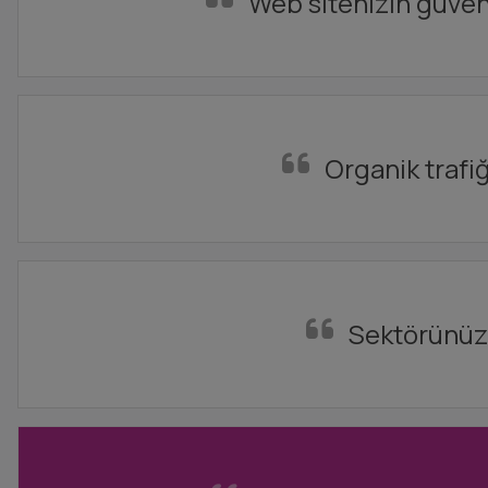
Web sitenizin güvenil
Organik trafiğ
Sektörünüzde