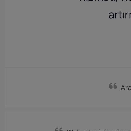
artır
Ara