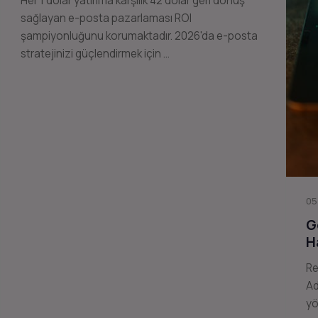
Her 1 dolar yatırıma karşılık 42 dolar geri dönüş
sağlayan e-posta pazarlaması ROI
şampiyonluğunu korumaktadır. 2026'da e-posta
stratejinizi güçlendirmek için …
05
G
H
Re
Ad
yö