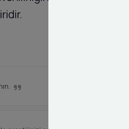
ridir.
nın.