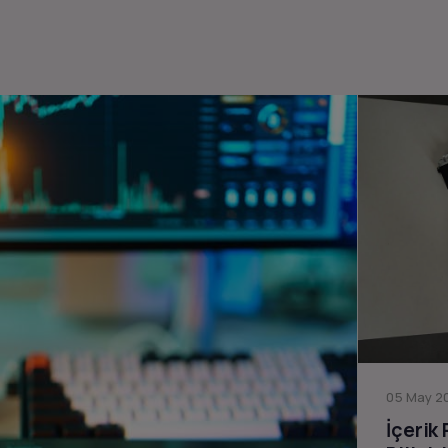
05 May 20
İçerik