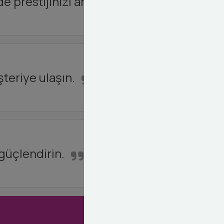
 prestijinizi artırın.
şteriye ulaşın.
 güçlendirin.