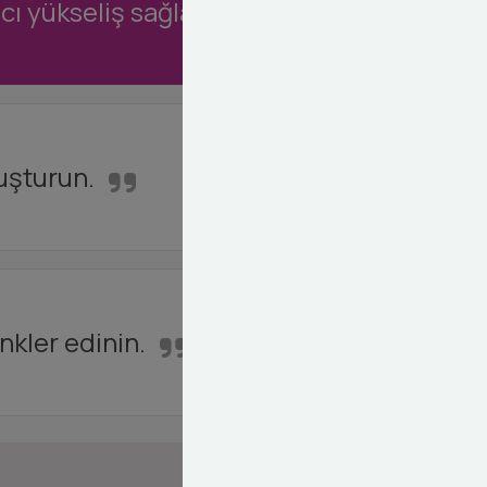
cı yükseliş sağlayın.
uşturun.
nkler edinin.