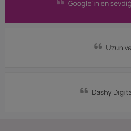
Google'ın en sevdiği
Uzun va
Dashy Digita