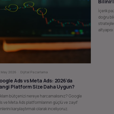
Bilinir
İçerik pa
doğru bil
stratejil
altyapısı
 May 2026 · Dijital Pazarlama
oogle Ads vs Meta Ads: 2026'da
angi Platform Size Daha Uygun?
klam bütçenizi nereye harcamalısınız? Google
s ve Meta Ads platformlarının güçlü ve zayıf
nlerini karşılaştırmalı olarak inceliyoruz.