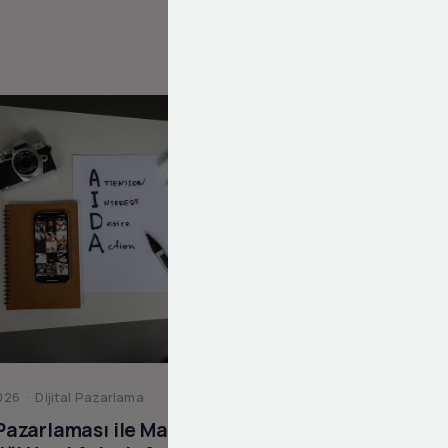
26 · Dijital Pazarlama
 Pazarlaması ile Marka