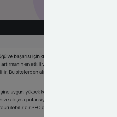
ü ve başarısı için kritik öneme sahiptir. Dashy
artırmanın en etkili yollarından biridir. .edu
lir. Bu sitelerden alınan backlinkler, sitenizin SEO
nişine uygun, yüksek kaliteli eğitim kurumlarından
tlenize ulaşma potansiyeliniz yükselir ve marka
ürdürülebilir bir SEO başarısının temelini oluşturur.