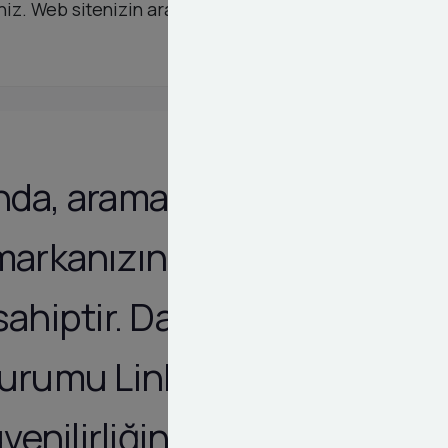
siniz. Web sitenizin arama motorlarında hak ettiği
nda, arama
 markanızın
sahiptir. Dashy
urumu Linkleri
enilirliğini