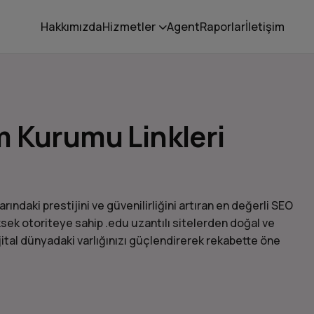
Hakkımızda
Hizmetler
Agent
Raporlar
İletişim
tim Kurumu Linkleri
rındaki prestijini ve güvenilirliğini artıran en değerli SEO
üksek otoriteye sahip .edu uzantılı sitelerden doğal ve
ijital dünyadaki varlığınızı güçlendirerek rekabette öne