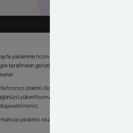
sayfa yüklenme hızını yavaşlatarak kullanıcı
e tarafından geliştirilen modern bir görsel
sunar.
a hızınızı önemli ölçüde artırıyoruz. Bu sayede,
rlüğünüzü yükseltiyoruz. WebP optimizasyonu ile
düşürebilirsiniz.
rmanıza yardımcı olur.