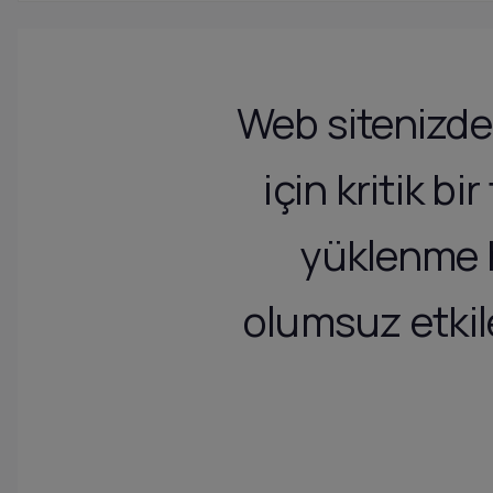
Web sitenizdek
için kritik b
yüklenme h
olumsuz etkil