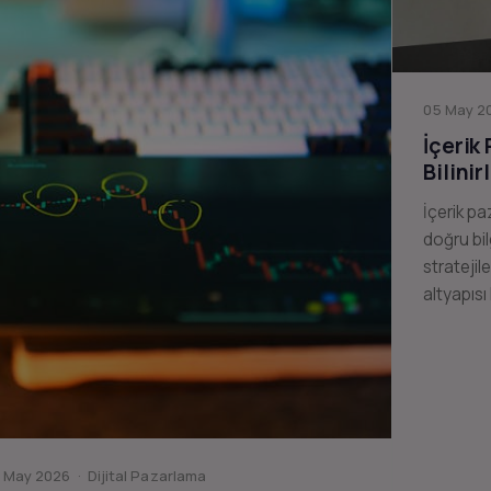
05 May 20
İçerik
Bilinir
İçerik pa
doğru bil
stratejil
altyapısı
 May 2026 · Dijital Pazarlama