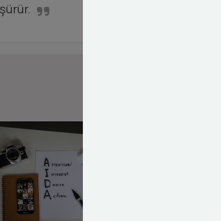
şürür.