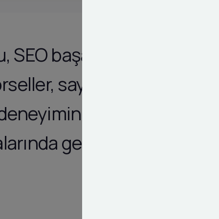
u, SEO başarısı
rseller, sayfa
 deneyimini
larında geriye