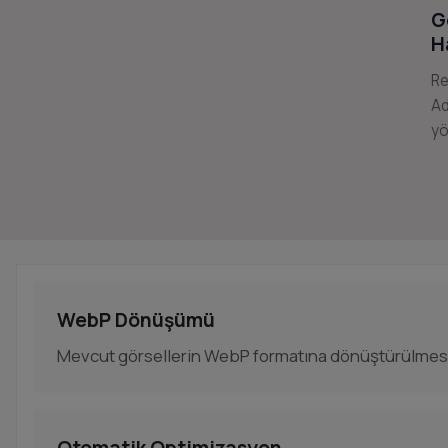
G
H
Re
Ad
yö
WebP Dönüşümü
Mevcut görsellerin WebP formatına dönüştürülmes
Otomatik Optimizasyon