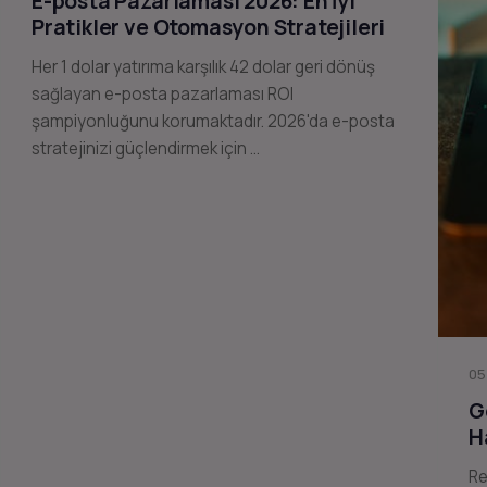
E-posta Pazarlaması 2026: En İyi
Pratikler ve Otomasyon Stratejileri
Her 1 dolar yatırıma karşılık 42 dolar geri dönüş
sağlayan e-posta pazarlaması ROI
şampiyonluğunu korumaktadır. 2026'da e-posta
stratejinizi güçlendirmek için …
05
G
H
Re