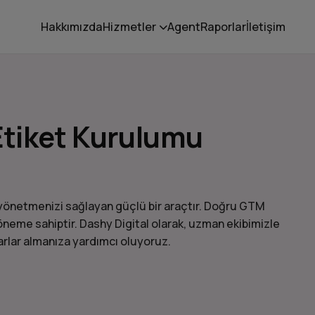
Hakkımızda
Hizmetler
Agent
Raporlar
İletişim
tiket Kurulumu
yönetmenizi sağlayan güçlü bir araçtır. Doğru GTM
k öneme sahiptir. Dashy Digital olarak, uzman ekibimizle
rlar almanıza yardımcı oluyoruz.