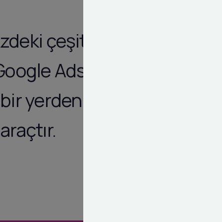
deki çeşitli
 Google Ads
bir yerden
araçtır.