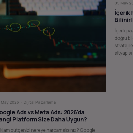
05 May 20
İçerik
Bilinir
İçerik pa
doğru bil
stratejil
altyapısı
 May 2026 · Dijital Pazarlama
oogle Ads vs Meta Ads: 2026'da
angi Platform Size Daha Uygun?
klam bütçenizi nereye harcamalısınız? Google