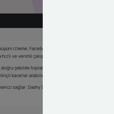
nüşüm izleme, Facebook Pixel) tek bir yerden
hızlı ve verimli çalışmasına olanak tanır.
n doğru şekilde toplanmasını sağlıyoruz. Bu
nçli kararlar alabilirsiniz.
enizi sağlar. Dashy Digital ile GTM'in gücünü