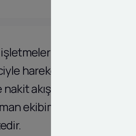
işletmeler için
ciyle hareket
e nakit akış
uzman ekibimiz
edir.