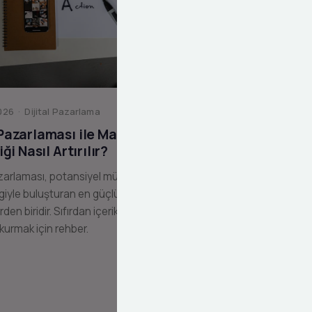
26 · Dijital Pazarlama
 Pazarlaması ile Marka
liği Nasıl Artırılır?
zarlaması, potansiyel müşterilerinizi
giyle buluşturan en güçlü dijital
erden biridir. Sıfırdan içerik pazarlama
 kurmak için rehber.