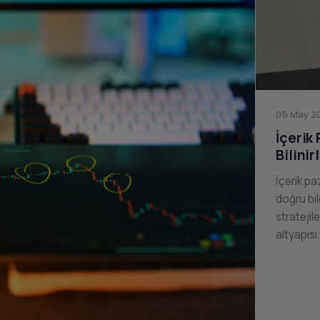
05 May 20
İçerik
Bilinir
İçerik pa
doğru bil
stratejil
altyapısı