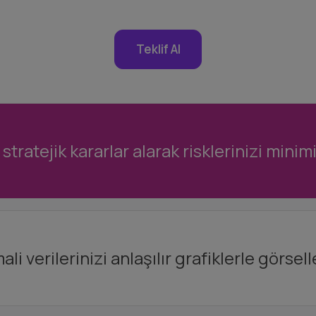
Teklif Al
 stratejik kararlar alarak risklerinizi minim
li verilerinizi anlaşılır grafiklerle görsell