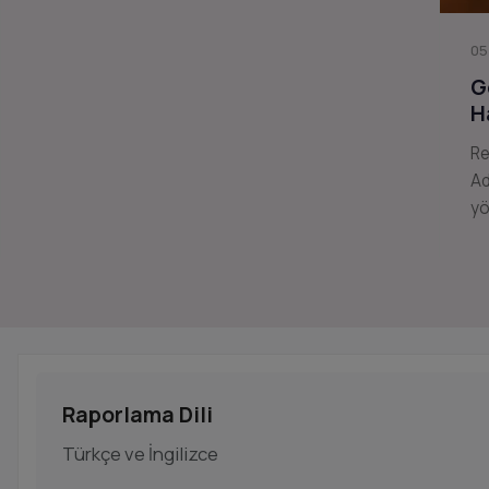
05
G
H
Re
Ad
yö
Raporlama Dili
Türkçe ve İngilizce