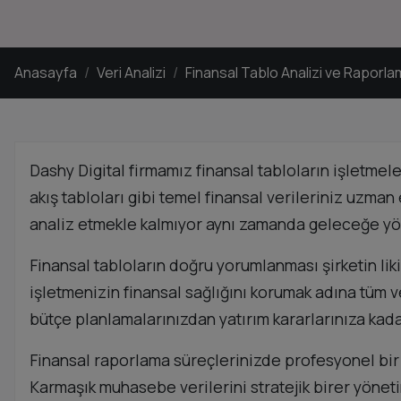
Anasayfa
Veri Analizi
Finansal Tablo Analizi ve Raporl
Dashy Digital firmamız finansal tabloların işletmele
akış tabloları gibi temel finansal verileriniz uzm
analiz etmekle kalmıyor aynı zamanda geleceğe yön
Finansal tabloların doğru yorumlanması şirketin likid
işletmenizin finansal sağlığını korumak adına tüm v
bütçe planlamalarınızdan yatırım kararlarınıza kad
Finansal raporlama süreçlerinizde profesyonel bir d
Karmaşık muhasebe verilerini stratejik birer yöne