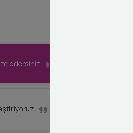
ize edersiniz.
eştiriyoruz.