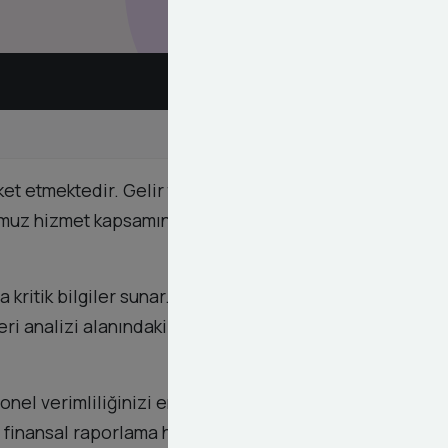
et etmektedir. Gelir tabloları bilançolar ve nakit
uğumuz hizmet kapsamında sadece geçmiş verileri
 kritik bilgiler sunar. Dashy Digital olarak
 Veri analizi alanındaki derin tecrübemiz sayesinde
el verimliliğinizi en üst seviyeye taşıyabilirsiniz.
e finansal raporlama hizmetlerimizden