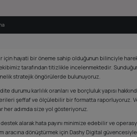
ama
r için hayati bir öneme sahip olduğunun bilinciyle harek
an ekibimiz tarafından titizlikle incelenmektedir. Sund
elik stratejik öngörülerde bulunuyoruz.
ite durumu karlılık oranları ve borçluluk yapısı hakkında
erileri şeffaf ve ölçülebilir bir formatta raporluyoruz.
ar her adımda size yol gösteriyoruz.
estek alarak hata payını minimize edebilir ve operasyon
tim aracına dönüştürmek için Dashy Digital güvencesiyl