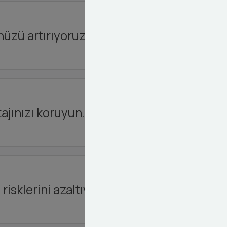
nüzü artırıyoruz.
ajınızı koruyun.
risklerini azaltıyoruz.