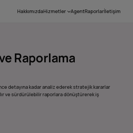
Hakkımızda
Hizmetler
Agent
Raporlar
İletişim
i ve Raporlama
ince detayına kadar analiz ederek stratejik kararlar
lır ve sürdürülebilir raporlara dönüştürerek iş