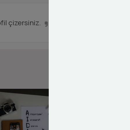
il çizersiniz.