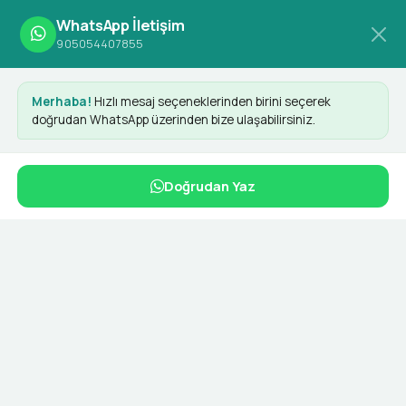
WhatsApp İletişim
905054407855
Merhaba!
Hızlı mesaj seçeneklerinden birini seçerek
doğrudan WhatsApp üzerinden bize ulaşabilirsiniz.
Drupal Commerce e-Fatura
Doğrudan Yaz
Entegrasyonu
Dashy ile her yerde
Dashy Digital olarak sunduğumuz Drupal Commerce e-
Fatura entegrasyonu, e-ticaret sitelerinizin muhasebe
süreçlerini tamamen dijitalleştirir. Karmaşık manuel
işlemleri ortadan kaldırarak faturalarınızı tek tıkla Gelir
İdaresi Başkanlığı standartlarına uygun şekilde
oluşturmanızı sağlıyoruz.