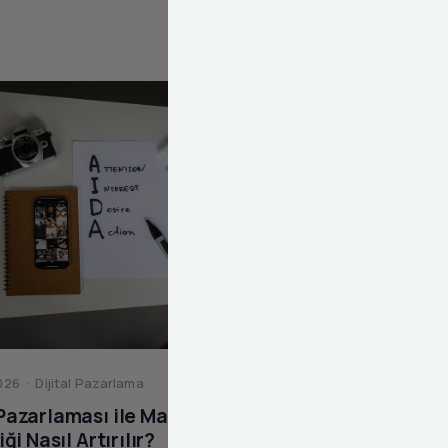
26 · Dijital Pazarlama
 Pazarlaması ile Marka
liği Nasıl Artırılır?