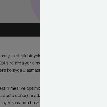
mış stratejik bir yaklaşımdır. Dashy Digital olarak,
st sıralarda yer almasını hem de ziyaretçilerin
gilere kolayca ulaşmasını sağlar ve bu da sitede
rleştirilmesi ve optimize edilmesi, dönüşüm
ıcı dostu dönüşüm odaklı sayfa yapıları oluşturarak
, aynı zamanda bu ziyaretçileri müşteriye