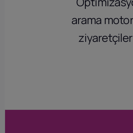
Optimizasyo
arama motorl
ziyaretçile