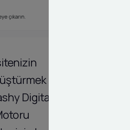
ye çıkarın.
itenizin
nüştürmek için
ashy Digital
Motoru