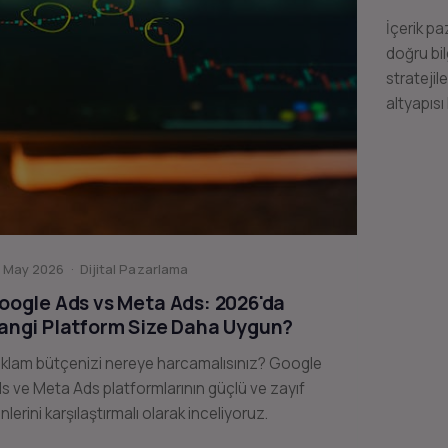
İçerik pa
doğru bil
stratejil
altyapısı
 May 2026 · Dijital Pazarlama
oogle Ads vs Meta Ads: 2026'da
angi Platform Size Daha Uygun?
klam bütçenizi nereye harcamalısınız? Google
s ve Meta Ads platformlarının güçlü ve zayıf
nlerini karşılaştırmalı olarak inceliyoruz.