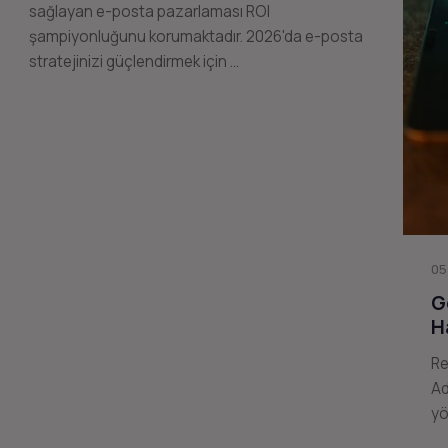
sağlayan e-posta pazarlaması ROI
şampiyonluğunu korumaktadır. 2026'da e-posta
stratejinizi güçlendirmek için …
05
G
H
Re
Ad
yö