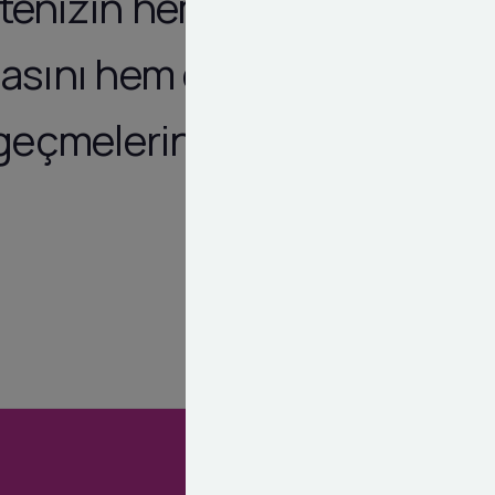
itenizin hem
masını hem de
 geçmelerini