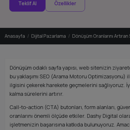
Teklif Al
Özellikler
Anasayfa
Dijital Pazarlama
Dönüşüm Oranlarını Artıran 
Dönüşüm odaklı sayfa yapısı, web sitenizin ziyaretç
bu yaklaşımı SEO (Arama Motoru Optimizasyonu) ile 
ilgisini çekerek harekete geçmelerini sağlıyoruz. İyi
kalma sürelerini artırır.
Call-to-action (CTA) butonları, form alanları, güve
oranlarını önemli ölçüde etkiler. Dashy Digital olar
işletmenizin başarısına katkıda bulunuyoruz. Amac