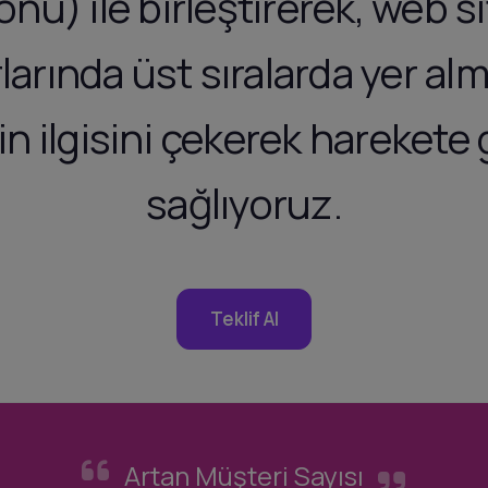
nu) ile birleştirerek, web s
arında üst sıralarda yer al
rin ilgisini çekerek harekete
sağlıyoruz.
Teklif Al
Artan Müşteri Sayısı