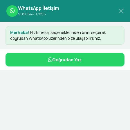
WhatsApp İletişim
905054407855
Anasayfa
Etiketler
Sektörel Pazarlama
Merhaba!
Hızlı mesaj seçeneklerinden birini seçerek
doğrudan WhatsApp üzerinden bize ulaşabilirsiniz.
Sektörel Pazarlama
Doğrudan Yaz
İlgili Hizmetler