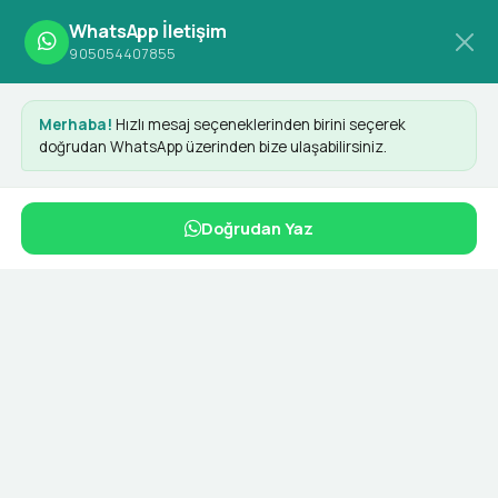
WhatsApp İletişim
905054407855
Anasayfa
Etiketler
kargo reklam
Merhaba!
Hızlı mesaj seçeneklerinden birini seçerek
doğrudan WhatsApp üzerinden bize ulaşabilirsiniz.
kargo reklam
Doğrudan Yaz
İlgili Hizmetler