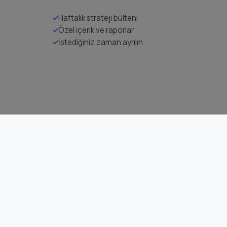
Haftalık strateji bülteni
Özel içerik ve raporlar
İstediğiniz zaman ayrılın