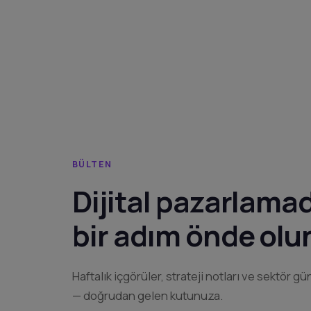
BÜLTEN
Dijital pazarlama
bir adım önde olu
Haftalık içgörüler, strateji notları ve sektör g
— doğrudan gelen kutunuza.