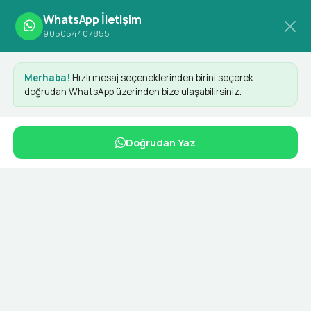
WhatsApp İletişim
905054407855
Anasayfa
Etiketler
Arama Motoru Optimizasyonu
Merhaba!
Hızlı mesaj seçeneklerinden birini seçerek
doğrudan WhatsApp üzerinden bize ulaşabilirsiniz.
Arama Motoru Optimizasyonu
Doğrudan Yaz
İlgili Hizmetler